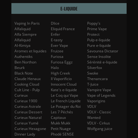
E-LIQUIDE
Vaping In Paris
Dlice
Poppy's
Alfaliquid
Eliquid France
Prime Vape
Alfa Siempre
Enfer
Protect
Alfaliquid
E-tasty
Pulp e-liquide
Al-Kimiya
Ever Vape
Pure e-liquide
Aromes et liquides
Fruizee
Savourea Dictator
Authentiks
Furiosa
Sense Insolite
Ben Northon
Furiosa Eggz
Sérénité e-liquide
Beurk
Halo
Silverfox
Black Note
High Creek
Swoke
Claude Henaux
Il Vaporificio
Thenancara
Cooking Cloud
Innocent Cloud
T-Juice
Cult Line - Pulp
Kate's e-liquide
Vampire Vape
Curieux
Le Coq qui Vape
Vape of Legends
Curieux 1900
Le French Liquide
Vaporigins
Curieux Astrale
Le Potager du Roi
VDLV
Curieux Dessert
Les 7 Péchés
VDLV - Classic
Curieux Natural
Capitaux
Wanted
Curieux Yumé
Mukk Mukk
VDLV - Cirkus
Curieux Hexagone
Petit Nuage
Wolfgang juice
Dinner Lady
Phodé SENSE