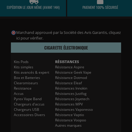
EXPÉDITION LE JOUR MÊME (AVANT 14H)
PAIEMENT 100% SÉCURISÉ
Marchand approuvé par la Société des Avis Garantis,
cliquez
ici pour vérifier
.
CIGARETTE ÉLECTRONIQUE
Kits Pods
RÉSISTANCES
Kits simples
Résistance Aspire
Kits avancés & expert
Résistance Geek Vape
Box et Batteries
Résistance Dotmod
Clearomiseurs
Résistance Eleaf
Resistance
Résistances Innokin
Accus
Résistances Justfog
Pyrex Vape Band
Résistances Joyetech
Chargeurs d'accus
Résistances MPV
Chargeurs USB
Résistances Vaporesso
Accessoires Divers
Résistance Vaptio
Résistance Voopoo
Autres marques