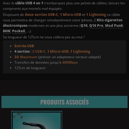
Avec le
câble USB 4 en 1
n'embarquez plus une pelote de câbles, laissez les
compromis aux mortels mal-équipés.
Disposant de
deux sorties USB-C
,
1 Micro-USB
et
1 Lightning
ce câble
vous permettra de charger simultanément votre Iphone, 2
Kits cigarettes
électroniques
modernes et une plus ancienne (
Q16
,
Q16 Pro
,
Mod Punk
86W
,
PockeX
, …).
Sa longueur de 125cm ne vous collera pas au mur !
Entrée USB
4 sorties
:
2 USB-C
,
1 Micro-USB
,
1 Lightning
2A
Maximum
(prévoir un adaptateur secteur adapté)
Transfert de données jusqu'à
480Mbps
125cm de longueur
PRODUITS ASSOCIÉS