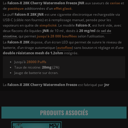
La
Falcon-X 28K Cherry Watermelon Freeze JNR
aux saveurs de
cerise
et
de
pastèque
additionnées d'un
effet glacé.
La puff
Falcon-X 28K JNR
est une cigarette électronique rechargeable via
USB-C (câble non fournis) et à remplissage manuel, pensée pour les
vapoteurs en quête de
simplicité
. Le modèle
Falcon-X
, est livré vide, avec
deux flacons d’e-liquides
JNR
de 10 ml , dosés à
20 mg/ml
de
sel de
nicotine
, qui permet
jusqu’à 28 000 bouffées
selon l’utilisation.
La
Falcon-X 28K
dispose, d’un écran LED qui permet de suivre le niveau de
batterie, d’un tirage automatique (
autoflow
) sans bouton ni réglage et d’une
double résistance mesh de 1.2ohm
intégrée.
Jusqu'à
28000 Puffs
Taux de nicotine:
20mg
(2%)
Jauge de batterie sur écran.
La
Falcon-X 28K Cherry Watermelon Freeze
est fabriqué par
Jnr
PRODUITS ASSOCIÉS