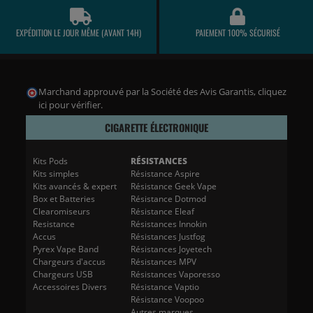
EXPÉDITION LE JOUR MÊME (AVANT 14H)
PAIEMENT 100% SÉCURISÉ
Marchand approuvé par la Société des Avis Garantis,
cliquez
ici pour vérifier
.
CIGARETTE ÉLECTRONIQUE
Kits Pods
RÉSISTANCES
Kits simples
Résistance Aspire
Kits avancés & expert
Résistance Geek Vape
Box et Batteries
Résistance Dotmod
Clearomiseurs
Résistance Eleaf
Resistance
Résistances Innokin
Accus
Résistances Justfog
Pyrex Vape Band
Résistances Joyetech
Chargeurs d'accus
Résistances MPV
Chargeurs USB
Résistances Vaporesso
Accessoires Divers
Résistance Vaptio
Résistance Voopoo
Autres marques