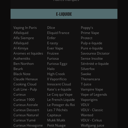
E-LIQUIDE
Vaping In Paris
Dlice
Poppy's
Alfaliquid
Eliquid France
Prime Vape
Alfa Siempre
Enfer
Protect
Alfaliquid
E-tasty
Pulp e-liquide
Al-Kimiya
Ever Vape
Pure e-liquide
Aromes et liquides
Fruizee
Savourea Dictator
Authentiks
Furiosa
Sense Insolite
Ben Northon
Furiosa Eggz
Sérénité e-liquide
Beurk
Halo
Silverfox
Black Note
High Creek
Swoke
Claude Henaux
Il Vaporificio
Thenancara
Cooking Cloud
Innocent Cloud
T-Juice
Cult Line - Pulp
Kate's e-liquide
Vampire Vape
Curieux
Le Coq qui Vape
Vape of Legends
Curieux 1900
Le French Liquide
Vaporigins
Curieux Astrale
Le Potager du Roi
VDLV
Curieux Dessert
Les 7 Péchés
VDLV - Classic
Curieux Natural
Capitaux
Wanted
Curieux Yumé
Mukk Mukk
VDLV - Cirkus
Curieux Hexagone
Petit Nuage
Wolfgang juice