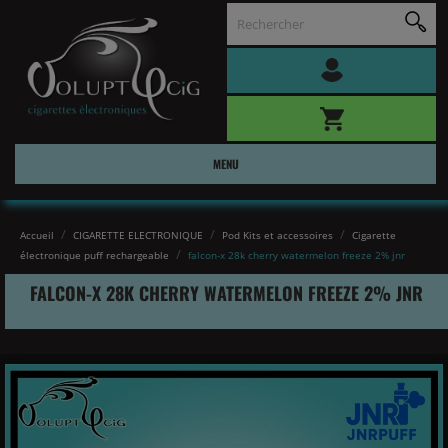
MENU
Accueil
CIGARETTE ELECTRONIQUE
Pod Kits et accessoires
Cigarette
électronique puff rechargeable
falcon-x 28k cherry watermelon freeze 2% jnr
FALCON-X 28K CHERRY WATERMELON FREEZE 2% JNR