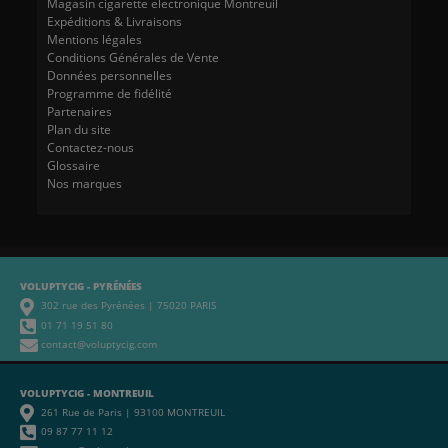
Magasin cigarette electronique Montreuil
Expéditions & Livraisons
Mentions légales
Conditions Générales de Vente
Données personnelles
Programme de fidélité
Partenaires
Plan du site
Contactez-nous
Glossaire
Nos marques
VOLUPTYCIG - PYRÉNÉES
302 rue des Pyrénées | 75020 PARIS
01 71 19 51 80
contact@voluptycig.com
VOLUPTYCIG - MONTREUIL
261 Rue de Paris | 93100 MONTREUIL
09 87 77 11 12