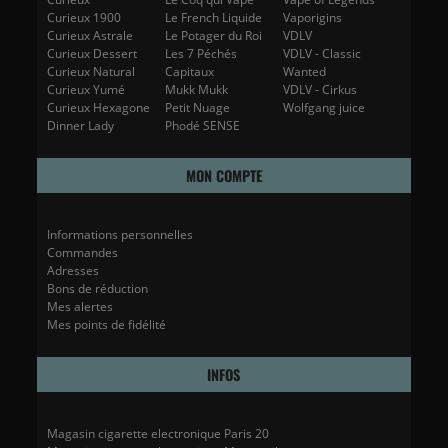
Curieux 1900
Le French Liquide
Vaporigins
Curieux Astrale
Le Potager du Roi
VDLV
Curieux Dessert
Les 7 Péchés
VDLV - Classic
Curieux Natural
Capitaux
Wanted
Curieux Yumé
Mukk Mukk
VDLV - Cirkus
Curieux Hexagone
Petit Nuage
Wolfgang juice
Dinner Lady
Phodé SENSE
MON COMPTE
Informations personnelles
Commandes
Adresses
Bons de réduction
Mes alertes
Mes points de fidélité
INFOS
Magasin cigarette electronique Paris 20