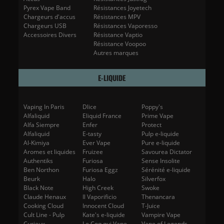
Pyrex Vape Band
Résistances Joyetech
Chargeurs d'accus
Résistances MPV
Chargeurs USB
Résistances Vaporesso
Accessoires Divers
Résistance Vaptio
Résistance Voopoo
Autres marques
E-LIQUIDE
Vaping In Paris
Dlice
Poppy's
Alfaliquid
Eliquid France
Prime Vape
Alfa Siempre
Enfer
Protect
Alfaliquid
E-tasty
Pulp e-liquide
Al-Kimiya
Ever Vape
Pure e-liquide
Aromes et liquides
Fruizee
Savourea Dictator
Authentiks
Furiosa
Sense Insolite
Ben Northon
Furiosa Eggz
Sérénité e-liquide
Beurk
Halo
Silverfox
Black Note
High Creek
Swoke
Claude Henaux
Il Vaporificio
Thenancara
Cooking Cloud
Innocent Cloud
T-Juice
Cult Line - Pulp
Kate's e-liquide
Vampire Vape
Curieux
Le Coq qui Vape
Vape of Legends