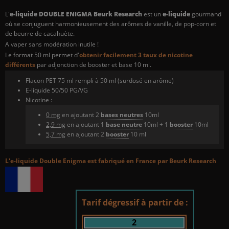
L'
e-liquide DOUBLE ENIGMA Beurk Research
est un
e-liquide
gourmand
où se conjuguent harmonieusement des arômes de vanille, de pop-corn et
de beurre de cacahuète.
A vaper sans modération inutile !
Le format 50 ml permet d'
obtenir facilement 3 taux de nicotine
différents
par adjonction de booster et base 10 ml.
Flacon PET 75 ml rempli à 50 ml (surdosé en arôme)
E-liquide 50/50 PG/VG
Nicotine :
0 mg
en ajoutant 2
bases neutres
10ml
2,9 mg
en ajoutant 1
base neutre
10ml + 1
booster
10ml
5,7 mg
en ajoutant 2
booster
10 ml
L'e-liquide Double Enigma est fabriqué en France par Beurk Research
Tarif dégressif à partir de :
2