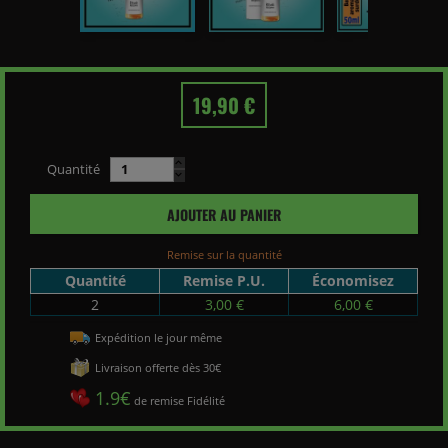
19,90 €
Quantité
AJOUTER AU PANIER
Remise sur la quantité
Quantité
Remise P.U.
Économisez
2
3,00 €
6,00 €
Expédition le jour même
Livraison offerte dès 30€
1.9€
de remise Fidélité