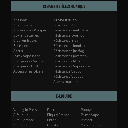
CIGARETTE ÉLECTRONIQUE
Kits Pods
RÉSISTANCES
Kits simples
Résistance Aspire
Kits avancés & expert
Résistance Geek Vape
Box et Batteries
Résistance Dotmod
Clearomiseurs
Résistance Eleaf
Resistance
Résistances Innokin
Accus
Résistances Justfog
Pyrex Vape Band
Résistances Joyetech
Chargeurs d'accus
Résistances MPV
Chargeurs USB
Résistances Vaporesso
Accessoires Divers
Résistance Vaptio
Résistance Voopoo
Autres marques
E-LIQUIDE
Vaping In Paris
Dlice
Poppy's
Alfaliquid
Eliquid France
Prime Vape
Alfa Siempre
Enfer
Protect
Alfaliquid
E-tasty
Pulp e-liquide