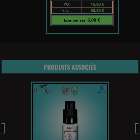
PU:
16,90 €
Total :
33,80 €
6,00 €
Économisez
PRODUITS ASSOCIÉS
Pr