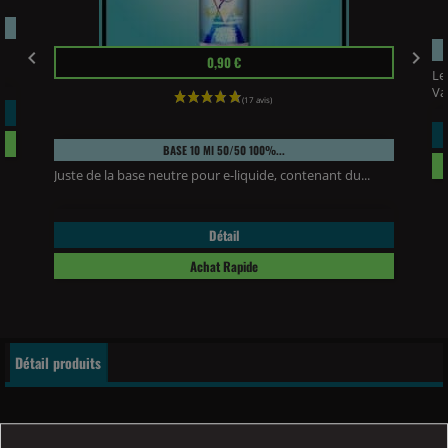
Prix


0,90 €
Le
Va
BASE 10 Ml 50/50 100%...
Juste de la base neutre pour e-liquide, contenant du...
Détail
Achat Rapide
Détail produits