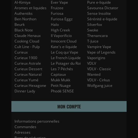
Al-Kimiya
Ever Vape
Pure e-liquide
Aromes et liquides
Fruizee
Savourea Dictator
Authentiks
Furiosa
Sense Insolite
Ben Northon
Furiosa Eggz
Sérénité e-liquide
Beurk
Halo
Silverfox
Black Note
High Creek
Swoke
Claude Henaux
Il Vaporificio
Thenancara
Cooking Cloud
Innocent Cloud
T-Juice
Cult Line - Pulp
Kate's e-liquide
Vampire Vape
Curieux
Le Coq qui Vape
Vape of Legends
Curieux 1900
Le French Liquide
Vaporigins
Curieux Astrale
Le Potager du Roi
VDLV
Curieux Dessert
Les 7 Péchés
VDLV - Classic
Curieux Natural
Capitaux
Wanted
Curieux Yumé
Mukk Mukk
VDLV - Cirkus
Curieux Hexagone
Petit Nuage
Wolfgang juice
Dinner Lady
Phodé SENSE
MON COMPTE
Informations personnelles
Commandes
Adresses
Bons de réduction