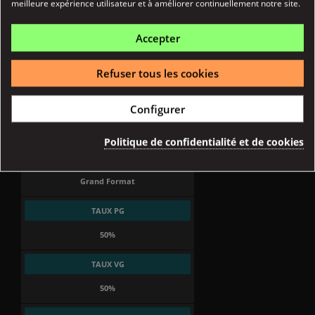
meilleure expérience utilisateur et à améliorer continuellement notre site.
Fiche technique
Accepter
ORIGINE
Refuser tous les cookies
France
AFNOR ORIGINE FRANCE GARANTIE
Configurer
Oui
Politique de confidentialité et de cookies
FORMAT
Grand Format
TAUX PG
50%
TAUX VG
50%