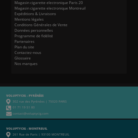
Magasin cigarette electronique Paris 20
Magasin cigarette electronique Montreuil
Expéditions & Livraisons
Mentions légales
Conditions Générales de Vente
Données personnelles
Programme de fidélité
Partenaires
Plan du site
Contactez-nous
Glossaire
Nos marques
VOLUPTYCIG - PYRÉNÉES
302 rue des Pyrénées | 75020 PARIS
01 71 19 51 80
contact@voluptycig.com
VOLUPTYCIG - MONTREUIL
261 Rue de Paris | 93100 MONTREUIL