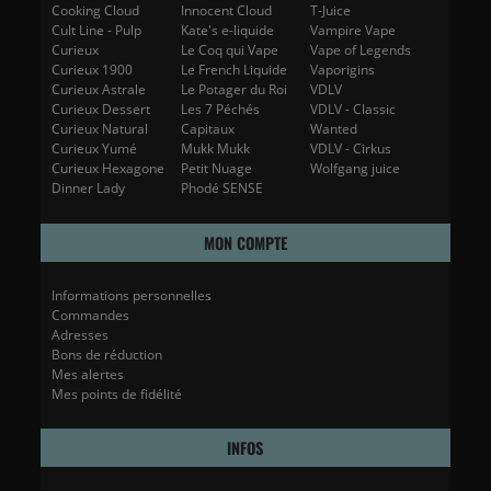
Cooking Cloud
Innocent Cloud
T-Juice
Cult Line - Pulp
Kate's e-liquide
Vampire Vape
Curieux
Le Coq qui Vape
Vape of Legends
Curieux 1900
Le French Liquide
Vaporigins
Curieux Astrale
Le Potager du Roi
VDLV
Curieux Dessert
Les 7 Péchés
VDLV - Classic
Curieux Natural
Capitaux
Wanted
Curieux Yumé
Mukk Mukk
VDLV - Cirkus
Curieux Hexagone
Petit Nuage
Wolfgang juice
Dinner Lady
Phodé SENSE
MON COMPTE
Informations personnelles
Commandes
Adresses
Bons de réduction
Mes alertes
Mes points de fidélité
INFOS