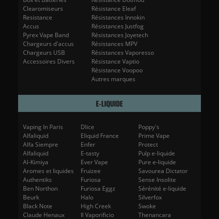
Clearomiseurs
Résistance Eleaf
Resistance
Résistances Innokin
Accus
Résistances Justfog
Pyrex Vape Band
Résistances Joyetech
Chargeurs d'accus
Résistances MPV
Chargeurs USB
Résistances Vaporesso
Accessoires Divers
Résistance Vaptio
Résistance Voopoo
Autres marques
E-LIQUIDE
Vaping In Paris
Dlice
Poppy's
Alfaliquid
Eliquid France
Prime Vape
Alfa Siempre
Enfer
Protect
Alfaliquid
E-tasty
Pulp e-liquide
Al-Kimiya
Ever Vape
Pure e-liquide
Aromes et liquides
Fruizee
Savourea Dictator
Authentiks
Furiosa
Sense Insolite
Ben Northon
Furiosa Eggz
Sérénité e-liquide
Beurk
Halo
Silverfox
Black Note
High Creek
Swoke
Claude Henaux
Il Vaporificio
Thenancara