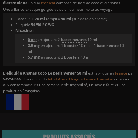
électronique
un duo
tropical
composé de noix de coco et d'ananas.
Une alliance exotique gorgée de soleil qui nous invite au voyage.
Flacon PET
70 ml
rempli à
50 ml
(sur-dosé en arôme)
E-liquide
50/50 PG/VG
Nicotine
:
0 mg
en ajoutant 2
bases neutres
10 ml
2.9 mg
en ajoutant 1
booster
10 ml et 1
base neutre
10
ml
5.7 mg
en ajoutant 2
boosters
10 ml
L'eliquide Ananas Coco Le petit Verger 50 ml
est fabriqué en
France
par
Savourea
et bénéficie du
label Afnor Origine France Garantie
qui assure
aux consommateurs une remarquable traçabilité, un savoir-faire et une
production Française.
PRODUITS ASSOCIÉS