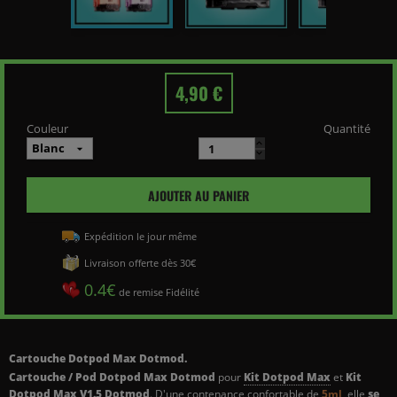
4,90 €
Couleur
Quantité
AJOUTER AU PANIER
Expédition le jour même
Livraison offerte dès 30€
0.4€
de remise Fidélité
Cartouche Dotpod Max Dotmod.
Cartouche / Pod Dotpod Max Dotmod
pour
Kit Dotpod Max
et
Kit
Dotpod Max V1.5 Dotmod
. D'une contenance confortable de
5ml
, elle
se