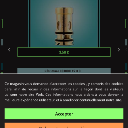
P


C
Prix
3,50 €
Résistance DOTCOIL V2 0.3...
Résistance DOTAIO V2 0.3 ohm Dotmod à la
technologie...
Ce magasin vous demande d'accepter les cookies , y compris des cookies
tiers, afin de recueillir des informations sur la façon dont les visiteurs
utilisent notre site Web. Ces informations nous aident à vous donner la
Détail
meilleure expérience utilisateur et à améliorer continuellement notre site.
Achat Rapide
Accepter