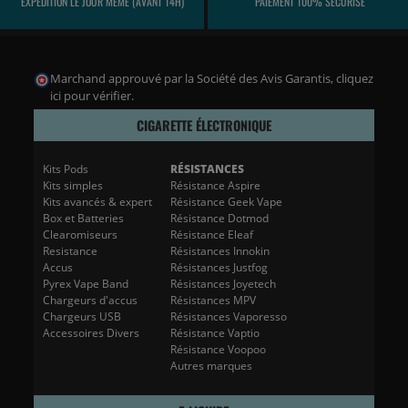
EXPÉDITION LE JOUR MÊME (AVANT 14H)
PAIEMENT 100% SÉCURISÉ
Marchand approuvé par la Société des Avis Garantis,
cliquez
ici pour vérifier
.
CIGARETTE ÉLECTRONIQUE
Kits Pods
RÉSISTANCES
Kits simples
Résistance Aspire
Kits avancés & expert
Résistance Geek Vape
Box et Batteries
Résistance Dotmod
Clearomiseurs
Résistance Eleaf
Resistance
Résistances Innokin
Accus
Résistances Justfog
Pyrex Vape Band
Résistances Joyetech
Chargeurs d'accus
Résistances MPV
Chargeurs USB
Résistances Vaporesso
Accessoires Divers
Résistance Vaptio
Résistance Voopoo
Autres marques