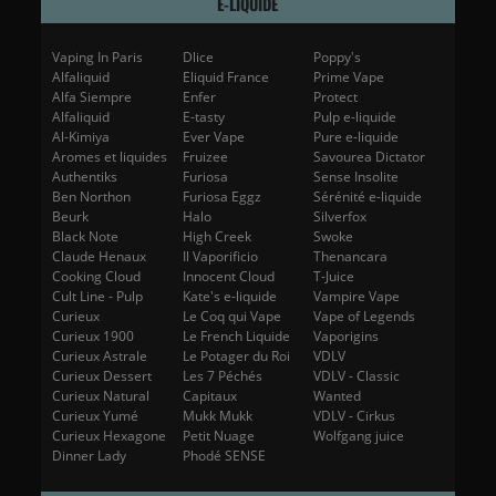
E-LIQUIDE
Vaping In Paris
Dlice
Poppy's
Alfaliquid
Eliquid France
Prime Vape
Alfa Siempre
Enfer
Protect
Alfaliquid
E-tasty
Pulp e-liquide
Al-Kimiya
Ever Vape
Pure e-liquide
Aromes et liquides
Fruizee
Savourea Dictator
Authentiks
Furiosa
Sense Insolite
Ben Northon
Furiosa Eggz
Sérénité e-liquide
Beurk
Halo
Silverfox
Black Note
High Creek
Swoke
Claude Henaux
Il Vaporificio
Thenancara
Cooking Cloud
Innocent Cloud
T-Juice
Cult Line - Pulp
Kate's e-liquide
Vampire Vape
Curieux
Le Coq qui Vape
Vape of Legends
Curieux 1900
Le French Liquide
Vaporigins
Curieux Astrale
Le Potager du Roi
VDLV
Curieux Dessert
Les 7 Péchés
VDLV - Classic
Curieux Natural
Capitaux
Wanted
Curieux Yumé
Mukk Mukk
VDLV - Cirkus
Curieux Hexagone
Petit Nuage
Wolfgang juice
Dinner Lady
Phodé SENSE