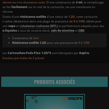
abimé ou à la résistance usée
. D'une contenance de
3 ml,
le remplissage
se fait
facilement
sur le coté de la cartouche, via une membrane en
silicone.
Dotée d'une
résistance-scellée
d'une valeur de
1.2Ω
, cette cartouche
s'utilise idéalement dans une plage de puissance de
9 à 13W
, idéale pour
une
vape
en
inhalation indirecte (MTL)
et parfaitement adaptée pour des
e-liquides
à taux de nicotine élevé,
sels de nicotine
et
CBD
.
Contenance de
3ml
Résistance-scellée 1.2Ω
pour une puissance de
9
à
13W
Les
Cartouches-Pods Pixo 1.2Ω*2
sont fabriquées par
Aspire
.
Vendue par boîte de 2 pièces
PRODUITS ASSOCIÉS