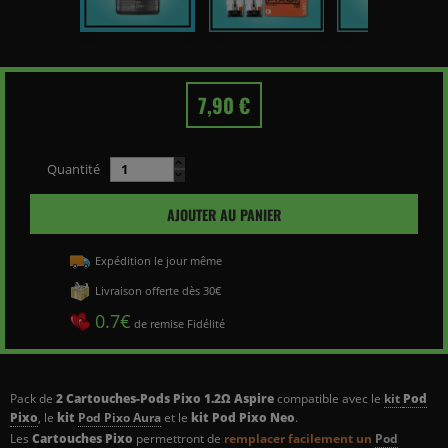
7,90 €
Quantité
AJOUTER AU PANIER
Expédition le jour même
Livraison offerte dès 30€
0.7€
de remise Fidélité
Pack de
2 Cartouches-Pods Pixo 1.2Ω Aspire
compatible avec le
kit
Pod
Pixo
, le
kit
Pod Pixo Aura
et le
kit Pod Pixo Neo
.
Les
Cartouches Pixo
permettront de
remplacer facilement un
Pod