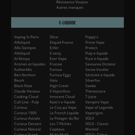
Résistance Voopoo
Autres marques
E-LIQUIDE
Vaping In Paris
Dlice
Poppy's
Alfaliquid
Eliquid France
Prime Vape
Alfa Siempre
Enfer
Protect
Alfaliquid
E-tasty
Pulp e-liquide
Al-Kimiya
Ever Vape
Pure e-liquide
Aromes et liquides
Fruizee
Savourea Dictator
Authentiks
Furiosa
Sense Insolite
Ben Northon
Furiosa Eggz
Sérénité e-liquide
Beurk
Halo
Silverfox
Black Note
High Creek
Swoke
Claude Henaux
Il Vaporificio
Thenancara
Cooking Cloud
Innocent Cloud
T-Juice
Cult Line - Pulp
Kate's e-liquide
Vampire Vape
Curieux
Le Coq qui Vape
Vape of Legends
Curieux 1900
Le French Liquide
Vaporigins
Curieux Astrale
Le Potager du Roi
VDLV
Curieux Dessert
Les 7 Péchés
VDLV - Classic
Curieux Natural
Capitaux
Wanted
Curieux Yumé
Mukk Mukk
VDLV - Cirkus