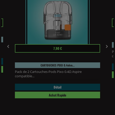
Pr


Prix
7,90 €
P
co
CARTOUCHES PIXO 0.4ohm...
Pack de 2 Cartouches-Pods Pixo 0.4Ω Aspire
compatible...
Détail
Achat Rapide