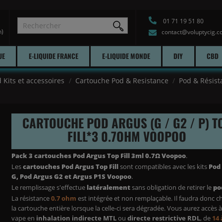
01 71 19 51 80
h)
contact@voluptycig.
UE
E-LIQUIDE FRANCE
E-LIQUIDE MONDE
DIY
CBD
 Kits et accessoires
Cartouche Pod & Resistance
Pod & Résis
CARTOUCHE POD ARGUS (G / G2 / P) T
FILL*3 0.7OHM VOOPOO
Pack 3 cartouches Pod Argus Top Fill 3ml 0.7Ω
Voopoo
.
Les
cartouches Pod Argus Top Fill
sont compatibles avec les kits
Pod
G, Pod Argus G2 et Argus P1S
Voopoo
.
Le remplissage s'effectue
latéralement
sans obligation de retirer le
po
La résistance
0.7 ohm
est intégrée et non remplaçable. Il faudra donc 
la cartouche entière lorsque la celle-ci sera dégradée. Vous aurez accès 
vape en
inhalation indirecte MTL
ou
directe restrictive
RDL
, de
14