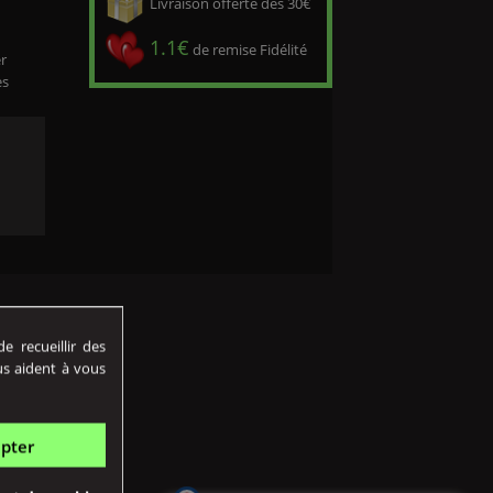
Livraison offerte dès 30€
1.1€
de remise Fidélité
r
es
 recueillir des
us aident à vous
pter