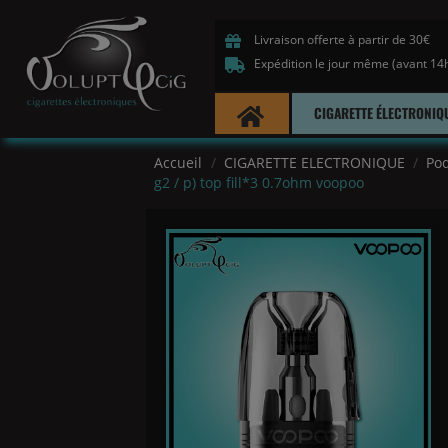
Livraison offerte à partir de 30€
Expédition le jour même (avant 14
CIGARETTE ÉLECTRONIQ
Accueil
CIGARETTE ELECTRONIQUE
Pod
g2 / p) top fill*3 0.7ohm voopoo