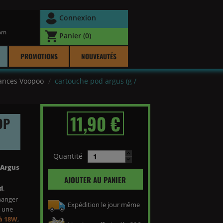
Connexion
com
Panier
(0)
PROMOTIONS
NOUVEAUTÉS
tances Voopoo
cartouche pod argus (g /
11,90 €
OP
Quantité
 Argus
AJOUTER AU PANIER
d
.
changer
Expédition le jour même
à une
 à 18W
,