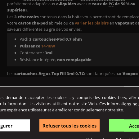
parfaitement adaptée aux
e-liquides
avec un
taux de
PG
de 50% ou
supérieur.
Les
3 réservoirs
contenus dans la boite
vous permettront de remplace
votre
cartouche-pod
abimée ou de
varier les plaisirs
en
vapotant
d
saveurs différentes au gré de vos envies.
Pack
3 cartouches-Pod 0.7
ohm
Puissance
14-18W
Contenance :
3ml
Résistance intégrée,
non remplaçable
Les
cartouches Argus Top Fill 3ml 0.7Ω
sont fabriquées par
Voopoo
 demande d'accepter les cookies , y compris des cookies tiers, afin de
r la façon dont les visiteurs utilisent notre site Web. Ces informations no
ure expérience utilisateur et à améliorer continuellement notre site.
igurer
Refuser tous les cookies
Acce