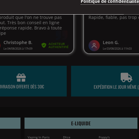
Politique de confidentialit
LIVRAISON OFFERTE DÈS 30€
EXPÉDITION LE JOUR MÊME (
E-LIQUIDE
Vaping In Paris
Dlice
Poppy's