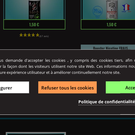
Prix
Prix
1,50 €
1,50 €
Booster Nicotine FRAIS...
Booster Nicotine N-BOOST...
Booster de nicotine frais
 demande d'accepter les cookies , y compris des cookies tiers, afin de
sucré&nbsp;10 ml fabriqué par.
Le booster de nicotine N-BOOST
r la façon dont les visiteurs utilisent notre site Web. Ces informations no
VIP, fabriqué par Vaping...
ure expérience utilisateur et à améliorer continuellement notre site.
igurer
Refuser tous les cookies
Acce
Politique de confidentialit