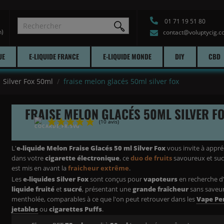
01 71 19 51 80
h)
contact@voluptycig.
UE
E-LIQUIDE FRANCE
E-LIQUIDE MONDE
DIY
CBD
Silver Fox 50ml
fraise melon glacés 50ml silver fox
FRAISE MELON GLACÉS 50ML SILVER F
(10 avis)
L'
e-liquide Melon Fraise Glacés 50 ml Silver Fox
vous invite à appré
dans votre
cigarette électronique
, ce
duo de fruits
savoureux et suc
est mis en avant la
fraicheur extrême
.
Les
e-liquides Silver Fox
sont conçus pour
vapoteurs
en recherche 
liquide fruité
et
sucré
,
présentant une
grande fraîcheur
sans saveu
mentholée, comparables à ce que l'on peut retrouver dans les
Vape Pe
jetables
ou
cigarettes Puffs
.