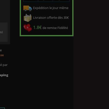
Expédition le jour même
Livraison offerte dès 30€
1.8€
de remise Fidélité
ml
me
ase
cé par
aping