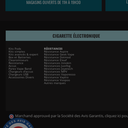
MAGASINS OUVERTS DE 11H À 19H30
CIGARETTE ÉLECTRONIQUE
Kits Pods
RÉSISTANCES
Kits simples
Résistance Aspire
Kits avancés & expert
Résistance Geek Vape
Box et Batteries
Résistance Dotmod
Clearomiseurs
Résistance Eleaf
Resistance
Résistances Innokin
Accus
Résistances Justfog
Pyrex Vape Band
Résistances Joyetech
Chargeurs d'accus
Résistances MPV
Chargeurs USB
Résistances Vaporesso
Accessoires Divers
Résistance Vaptio
Résistance Voopoo
Autres marques
Marchand approuvé par la Société des Avis Garantis,
cliquez ici pou