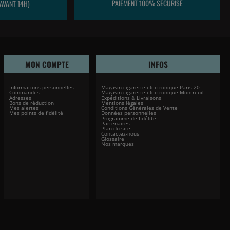
PAIEMENT 100% SÉCURISÉ
AVANT 14H)
MON COMPTE
INFOS
Informations personnelles
Magasin cigarette electronique Paris 20
Commandes
Magasin cigarette electronique Montreuil
Adresses
Expéditions & Livraisons
Bons de réduction
Mentions légales
Mes alertes
Conditions Générales de Vente
Mes points de fidélité
Données personnelles
Programme de fidélité
Partenaires
Plan du site
Contactez-nous
Glossaire
Nos marques