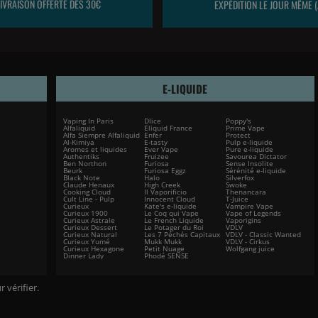
LIVRAISON OFFERTE DÈS 30€
EXPÉDITION LE JOUR MÊME (
E-LIQUIDE
Vaping In Paris
Dlice
Poppy's
Alfaliquid
Eliquid France
Prime Vape
Alfa Siempre Alfaliquid
Enfer
Protect
Al-Kimiya
E-tasty
Pulp e-liquide
Aromes et liquides
Ever Vape
Pure e-liquide
Authentiks
Fruizee
Savourea Dictator
Ben Northon
Furiosa
Sense Insolite
Beurk
Furiosa Eggz
Sérénité e-liquide
Black Note
Halo
Silverfox
Claude Henaux
High Creek
Swoke
Cooking Cloud
Il Vaporificio
Thenancara
Cult Line - Pulp
Innocent Cloud
T-Juice
Curieux
Kate's e-liquide
Vampire Vape
Curieux 1900
Le Coq qui Vape
Vape of Legends
Curieux Astrale
Le French Liquide
Vaporigins
Curieux Dessert
Le Potager du Roi
VDLV
Curieux Natural
Les 7 Péchés Capitaux
VDLV - Classic Wanted
Curieux Yumé
Mukk Mukk
VDLV - Cirkus
Curieux Hexagone
Petit Nuage
Wolfgang juice
Dinner Lady
Phodé SENSE
r vérifier
.