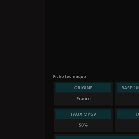
Fiche technique
ORIGINE
BASE 1
France
TAUX MPGV
T
50%