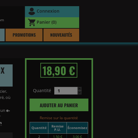
Connexion
com
Panier
(0)
PROMOTIONS
NOUVEAUTÉS
18,90 €
OX
Quantité
cier,
ré, où
AJOUTER AU PANIER
d'un
e-
r
Remise sur la quantité
n
Remise
Quantité
Économisez
P.U.
2
1,50 €
3,00 €