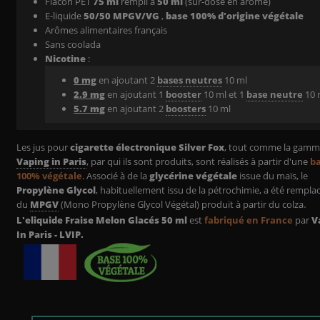
Flacon PET
75 ml
rempli à
50 ml
(sur-dosé en arôme)
E-liquide
50/50 MPGV/VG
,
base 100% d'origine végétale
Arômes alimentaires français
Sans coolada
Nicotine
:
0 mg
en ajoutant 2
bases neutres
10 ml
2.9 mg
en ajoutant 1
booster
10 ml et 1
base neutre
10 
5.7 mg
en ajoutant 2
boosters
10 ml
Les jus pour
cigarette électronique
Silver Fox
, tout comme la gam
Vaping in Paris
, par qui ils sont produits, sont réalisés à partir d'une
b
100% végétale
. Associé à de la
glycérine végétale
issue du maïs, le
Propylène Glycol
, habituellement issu de la pétrochimie, a été rempla
du
MPGV
(Mono Propylène Glycol Végétal) produit à partir du colza
.
L'eliquide Fraise Melon Glacés 50 ml
est
fabriqué en France
par
V
In Paris - LVIP.