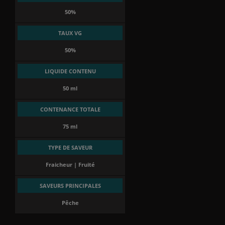
50%
TAUX VG
50%
LIQUIDE CONTENU
50 ml
CONTENANCE TOTALE
75 ml
TYPE DE SAVEUR
Fraicheur | Fruité
SAVEURS PRINCIPALES
Pêche