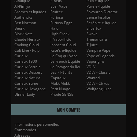
Alfaliquid
E-tasty
Pulp e-liquide
Al-Kimiya
Ever Vape
Pure e-liquide
Aromes et liquides
Fruizee
Savourea Dictator
Authentiks
Furiosa
Sense Insolite
Ben Northon
Furiosa Eggz
Sérénité e-liquide
Beurk
Halo
Silverfox
Black Note
High Creek
Swoke
Claude Henaux
Il Vaporificio
Thenancara
Cooking Cloud
Innocent Cloud
T-Juice
Cult Line - Pulp
Kate's e-liquide
Vampire Vape
Curieux
Le Coq qui Vape
Vape of Legends
Curieux 1900
Le French Liquide
Vaporigins
Curieux Astrale
Le Potager du Roi
VDLV
Curieux Dessert
Les 7 Péchés
VDLV - Classic
Curieux Natural
Capitaux
Wanted
Curieux Yumé
Mukk Mukk
VDLV - Cirkus
Curieux Hexagone
Petit Nuage
Wolfgang juice
Dinner Lady
Phodé SENSE
MON COMPTE
Informations personnelles
Commandes
Adresses