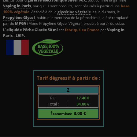
Les jus pour
cigarette électronique
Silver Fox
, tout comme la gamme
Vaping in Paris
, par qui ils sont produits, sont réalisés à partir d'une
base
100% végétale
. Associé à de la
glycérine végétale
issue du maïs, le
Propylène Glycol
, habituellement issu de la pétrochimie, a été remplacé
par du
MPGV
(Mono Propylène Glycol Végétal) produit à partir du colza
.
L'eliquide Pêche Glacée
50 ml
est
fabriqué en France
par
Vaping In
Paris - LVIP.
Tarif dégressif à partir de :
2
PU:
17,40 €
Total :
34,80 €
3,00 €
Économisez