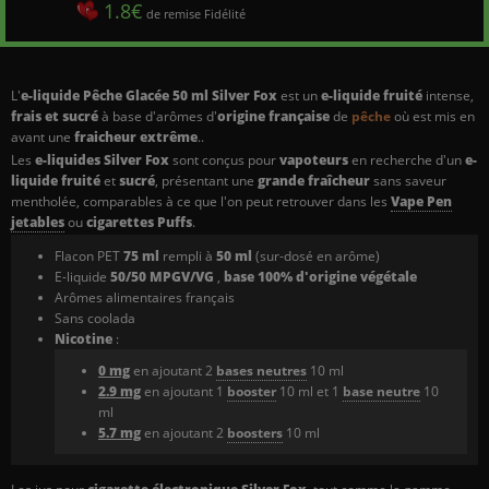
1.8€
de remise Fidélité
L'
e-liquide Pêche Glacée
50 ml Silver Fox
est un
e-liquide fruité
intense,
frais et sucré
à base d'arômes d'
origine française
de
pêche
où est mis en
avant une
fraicheur extrême
..
Les
e-liquides Silver Fox
sont conçus pour
vapoteurs
en recherche d'un
e-
liquide fruité
et
sucré
,
présentant une
grande fraîcheur
sans saveur
mentholée, comparables à ce que l'on peut retrouver dans les
Vape Pen
jetables
ou
cigarettes Puffs
.
Flacon PET
75 ml
rempli à
50 ml
(sur-dosé en arôme)
E-liquide
50/50 MPGV/VG
,
base 100% d'origine végétale
Arômes alimentaires français
Sans coolada
Nicotine
:
0 mg
en ajoutant 2
bases neutres
10 ml
2.9 mg
en ajoutant 1
booster
10 ml et 1
base neutre
10
ml
5.7 mg
en ajoutant 2
boosters
10 ml