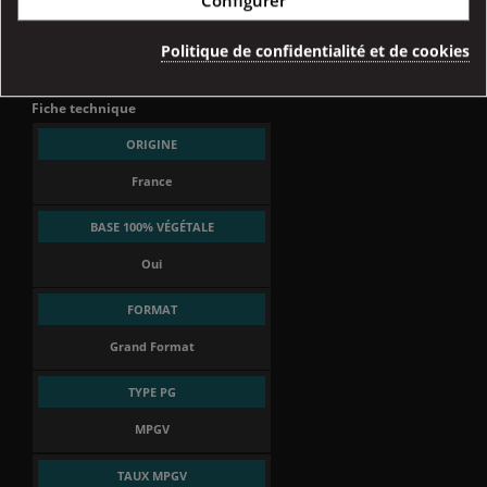
Politique de confidentialité et de cookies
Référence
04450
Fiche technique
ORIGINE
France
BASE 100% VÉGÉTALE
Oui
FORMAT
Grand Format
TYPE PG
MPGV
TAUX MPGV