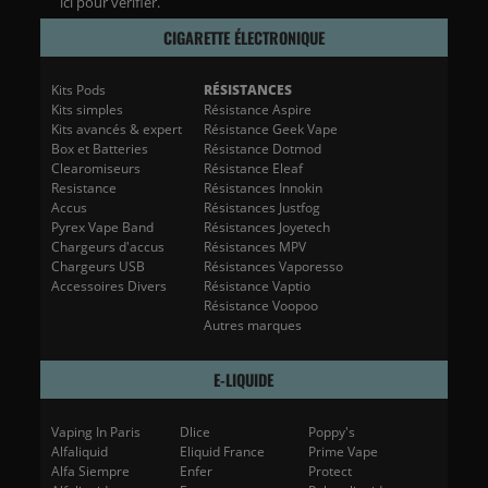
ici pour vérifier
.
CIGARETTE ÉLECTRONIQUE
Kits Pods
RÉSISTANCES
Kits simples
Résistance Aspire
Kits avancés & expert
Résistance Geek Vape
Box et Batteries
Résistance Dotmod
Clearomiseurs
Résistance Eleaf
Resistance
Résistances Innokin
Accus
Résistances Justfog
Pyrex Vape Band
Résistances Joyetech
Chargeurs d'accus
Résistances MPV
Chargeurs USB
Résistances Vaporesso
Accessoires Divers
Résistance Vaptio
Résistance Voopoo
Autres marques
E-LIQUIDE
Vaping In Paris
Dlice
Poppy's
Alfaliquid
Eliquid France
Prime Vape
Alfa Siempre
Enfer
Protect