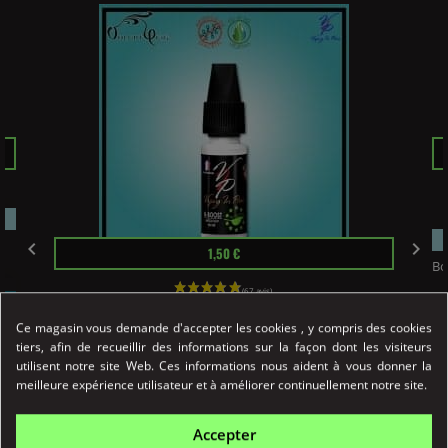
Pr
Prix


1,50 €
Bo
Ce magasin vous demande d'accepter les cookies , y compris des cookies
Booster Nicotine N-BOOST...
tiers, afin de recueillir des informations sur la façon dont les visiteurs
Le booster de nicotine N-BOOST VIP, fabriqué par
utilisent notre site Web. Ces informations nous aident à vous donner la
Vaping...
meilleure expérience utilisateur et à améliorer continuellement notre site.
Détail
Accepter