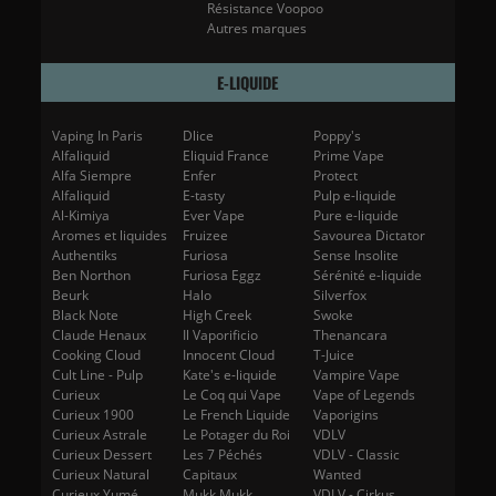
Résistance Voopoo
Autres marques
E-LIQUIDE
Vaping In Paris
Dlice
Poppy's
Alfaliquid
Eliquid France
Prime Vape
Alfa Siempre
Enfer
Protect
Alfaliquid
E-tasty
Pulp e-liquide
Al-Kimiya
Ever Vape
Pure e-liquide
Aromes et liquides
Fruizee
Savourea Dictator
Authentiks
Furiosa
Sense Insolite
Ben Northon
Furiosa Eggz
Sérénité e-liquide
Beurk
Halo
Silverfox
(67 avis)
Black Note
High Creek
Swoke
Claude Henaux
Il Vaporificio
Thenancara
Cooking Cloud
Innocent Cloud
T-Juice
Cult Line - Pulp
Kate's e-liquide
Vampire Vape
Curieux
Le Coq qui Vape
Vape of Legends
Curieux 1900
Le French Liquide
Vaporigins
Curieux Astrale
Le Potager du Roi
VDLV
Curieux Dessert
Les 7 Péchés
VDLV - Classic
Curieux Natural
Capitaux
Wanted
Curieux Yumé
Mukk Mukk
VDLV - Cirkus