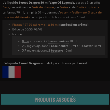
L'
e-liquide Sweet Dragon 50 ml Vape Of Legends,
associe à un effet
frais
, des arômes de
fruit du dragon
, de
fraise
et de
fruits tropicaux
.
Le format 70 ml, rempli à 50 ml, permet d'
obtenir facilement 3 taux de
nicotine différents
par adjonction de booster et base 10 ml.
Flacon PET 70 ml rempli à 50 ml
(surdosé en arôme)
E-liquide 50/50 PG/VG
Nicotine :
0 mg
en ajoutant 2
bases neutres
10 ml
2.9 mg
en ajoutant 1
base neutre
10ml + 1
booster
10 ml
5.7 mg
en ajoutant 2
boosters
10 ml
L'
e-liquide Sweet Dragon
est fabriqué en France par
Levest
PRODUITS ASSOCIÉS