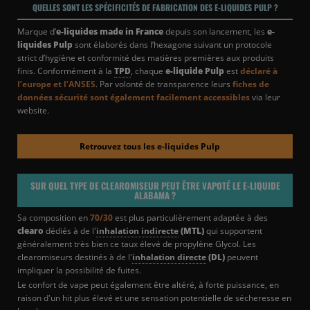
QUELLES SONT LES SPÉCIFICITÉS DE FABRICATION DES E-LIQUIDES PULP ?
Marque d’
e-liquides made in France
depuis son lancement, les
e-
liquides Pulp
sont élaborés dans l’hexagone suivant un protocole
strict d’hygiène et conformité des matières premières aux produits
finis. Conformément à la
TPD
, chaque
e-liquide Pulp
est
déclaré à
l’europe et l’ANSES
. Par volonté de transparence leurs
fiches de
données sécurité sont également facilement accessibles
via leur
website.
Retrouvez tous les e-liquides Pulp
SUR QUEL TYPE DE CLEAROMISEUR PEUT ÊTRE VAPOTÉ LE E-LIQUIDE
ALABAMA ?
Sa composition en
70/30
est plus particulièrement adaptée à des
clearo
dédiés à de l'
inhalation indirecte
(MTL)
qui supportent
généralement très bien ce taux élevé de propylène Glycol. Les
clearomiseurs destinés à de l'
inhalation directe
(DL)
peuvent
impliquer la possibilité de fuites.
Le confort de vape peut également être altéré, à forte puissance, en
raison d'un hit plus élevé et une sensation potentielle de sécheresse en