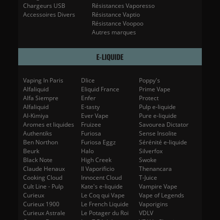
Chargeurs USB
Résistances Vaporesso
Accessoires Divers
Résistance Vaptio
Résistance Voopoo
Autres marques
E-LIQUIDE
Vaping In Paris
Dlice
Poppy's
Alfaliquid
Eliquid France
Prime Vape
Alfa Siempre
Enfer
Protect
Alfaliquid
E-tasty
Pulp e-liquide
Al-Kimiya
Ever Vape
Pure e-liquide
Aromes et liquides
Fruizee
Savourea Dictator
Authentiks
Furiosa
Sense Insolite
Ben Northon
Furiosa Eggz
Sérénité e-liquide
Beurk
Halo
Silverfox
Black Note
High Creek
Swoke
Claude Henaux
Il Vaporificio
Thenancara
Cooking Cloud
Innocent Cloud
T-Juice
Cult Line - Pulp
Kate's e-liquide
Vampire Vape
Curieux
Le Coq qui Vape
Vape of Legends
Curieux 1900
Le French Liquide
Vaporigins
Curieux Astrale
Le Potager du Roi
VDLV