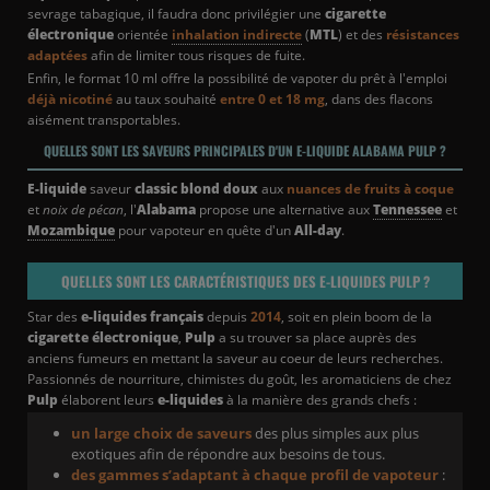
sevrage tabagique, il faudra donc privilégier une
cigarette
électronique
orientée
inhalation indirecte
(
MTL
) et des
résistances
adaptées
afin de limiter tous risques de fuite.
Enfin, le format 10 ml offre la possibilité de vapoter du prêt à l'emploi
déjà nicotiné
au taux souhaité
entre 0 et 18 mg
, dans des flacons
aisément transportables.
QUELLES SONT LES SAVEURS PRINCIPALES D'UN E-LIQUIDE ALABAMA PULP ?
E-liquide
saveur
classic
blond doux
aux
nuances de fruits à coque
et
noix de pécan
, l'
Alabama
propose une alternative aux
Tennessee
et
Mozambique
pour vapoteur en quête d'un
All-day
.
QUELLES SONT LES CARACTÉRISTIQUES DES E-LIQUIDES PULP ?
Star des
e-liquides français
depuis
2014
, soit en plein boom de la
cigarette électronique
,
Pulp
a su trouver sa place auprès des
anciens fumeurs en mettant la saveur au coeur de leurs recherches.
Passionnés de nourriture, chimistes du goût, les aromaticiens de chez
Pulp
élaborent leurs
e-liquides
à la manière des grands chefs :
un large choix de saveurs
des plus simples aux plus
exotiques afin de répondre aux besoins de tous.
des gammes s’adaptant à chaque profil de vapoteur
: