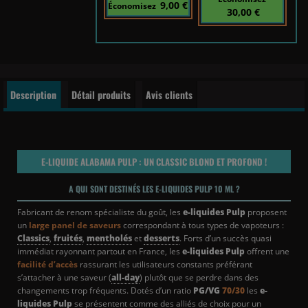
9,00 €
Économisez
30,00 €
Description
Détail produits
Avis clients
E-LIQUIDE ALABAMA PULP : UN CLASSIC BLOND ET PROFOND !
A QUI SONT DESTINÉS LES E-LIQUIDES PULP 10 ML ?
Fabricant de renom spécialiste du goût, les
e-liquides Pulp
proposent
un
large panel de saveurs
correspondant à tous types de vapoteurs :
Classics
,
fruités
,
mentholés
et
desserts
. Forts d’un succès quasi
immédiat rayonnant partout en France, les
e-liquides Pulp
offrent une
facilité d’accès
rassurant les utilisateurs constants préférant
s’attacher à une saveur (
all-day
) plutôt que se perdre dans des
changements trop fréquents. Dotés d’un ratio
PG/VG
70/30
les
e-
liquides Pulp
se présentent comme des alliés de choix pour un