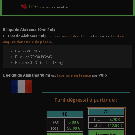
0.5€
de remise Fidélité
E-liquide Alabama 10ml Pulp
Le
Classic Alabama Pulp
est un
classic blond
sec réhaussé de
fruits à
coques dont noix de pécan
.
Flacon PET 10 ml
E-liquide 70/30 PG/VG
Nicotine 0 - 3 - 6 - 12 - 18 mg
L'
e-liquide Alabama 10 ml
est
fabriqué en France
par
Pulp
Tarif dégressif à partir de :
25
10
PU:
4,70 €
PU:
5,00 €
Total :
117,50 €
Total :
50,00 €
Économisez