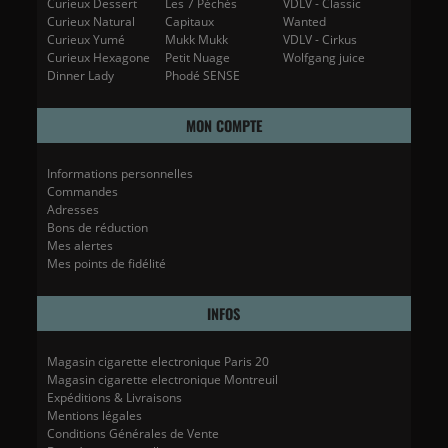
Curieux Dessert
Les 7 Péchés
VDLV - Classic
Curieux Natural
Capitaux
Wanted
Curieux Yumé
Mukk Mukk
VDLV - Cirkus
Curieux Hexagone
Petit Nuage
Wolfgang juice
Dinner Lady
Phodé SENSE
MON COMPTE
Informations personnelles
Commandes
Adresses
Bons de réduction
Mes alertes
Mes points de fidélité
INFOS
Magasin cigarette electronique Paris 20
Magasin cigarette electronique Montreuil
Expéditions & Livraisons
Mentions légales
Conditions Générales de Vente