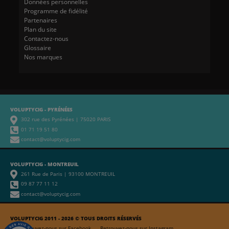
Données personnelles
Programme de fidélité
Partenaires
Plan du site
Contactez-nous
Glossaire
Nos marques
VOLUPTYCIG - PYRÉNÉES
302 rue des Pyrénées | 75020 PARIS
01 71 19 51 80
contact@voluptycig.com
VOLUPTYCIG - MONTREUIL
261 Rue de Paris | 93100 MONTREUIL
09 87 77 11 12
contact@voluptycig.com
VOLUPTYCIG 2011 - 2026 © TOUS DROITS RÉSERVÉS
Retrouvez-nous sur Facebook
Retrouvez-nous sur Instagram