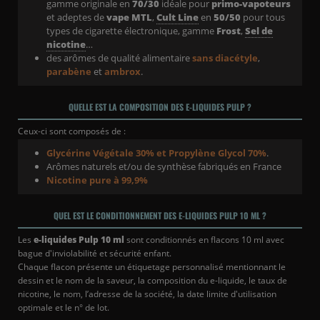
gamme originale en
70/30
idéale pour
primo-vapoteurs
et adeptes de
vape MTL
,
Cult Line
en
50/50
pour tous
types de cigarette électronique, gamme
Frost
,
Sel de
nicotine
…
des arômes de qualité alimentaire
sans diacétyle
,
parabène
et
ambrox
.
QUELLE EST LA COMPOSITION DES E-LIQUIDES PULP ?
Ceux-ci sont composés de :
Glycérine Végétale 30% et Propylène Glycol 70%
.
Arômes naturels et/ou de synthèse fabriqués en France
Nicotine pure à 99,9%
QUEL EST LE CONDITIONNEMENT DES E-LIQUIDES PULP 10 ML ?
Les
e-liquides Pulp 10 ml
sont conditionnés en flacons 10 ml avec
bague d'inviolabilité et sécurité enfant.
Chaque flacon présente un étiquetage personnalisé mentionnant le
dessin et le nom de la saveur, la composition du e-liquide, le taux de
nicotine, le nom, l’adresse de la société, la date limite d'utilisation
optimale et le n° de lot.