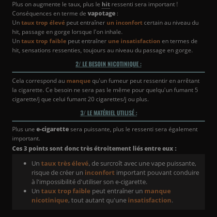
Plus on augmente le taux, plus le
hit
ressenti sera important !
Conséquences en terme de
vapotage
:
Un
taux trop élevé
peut entraîner
un inconfort
certain au niveau du
hit, passage en gorge lorsque l'on inhale.
Un
taux trop faible
peut entraîner
une insatisfaction
en termes de
hit, sensations ressenties, toujours au niveau du passage en gorge.
2/ LE BESOIN NICOTINIQUE :
Cela correspond au
manque
qu'un fumeur peut ressentir en arrêtant
la cigarette. Ce besoin ne sera pas le même pour quelqu'un fumant 5
cigarette/j que celui fumant 20 cigarettes/j ou plus.
3/ LE MATÉRIEL UTILISÉ :
Plus une
e-cigarette
sera puissante, plus le ressenti sera également
important.
Ces 3 points sont donc très étroitement liés entre eux :
Un
taux très élevé
, de surcroît avec une vape puissante,
risque de créer un
inconfort
important pouvant conduire
à l'impossibilité d'utiliser son e-cigarette.
Un
taux trop faible
peut entraîner un
manque
nicotinique
, tout autant qu'une
insatisfaction
.