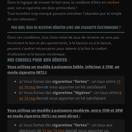
Dans la logique de trouver le bon taux, la condition d'être en
confort
avec son e-cigarette est donc primordiale !
Tout inconfort trop marqué pouvant entraîner l'abandon pur et simple
de son utilisation !
PAR QUEL TAUX DE NICOTINE DÉBUTER AVEC UNE CIGARETTE ÉLECTRONIQUE ?
Dans ces conditions, tout choix initial de taux de nicotine ne sera pas
forcément le bon et des ajustements, à la hausse ou à la baisse,
peuvent s'avérer nécessaires pour obtenir à la fois le confort
d'utilisation et le besoin nicotinique.
NOS CONSEILS POUR BIEN DÉBUTER :
Vous utilisez un modèle à puissance faible, inférieur à 15W, en
mode cigarette (MTL):
a/ Vous fumez des
cigarettes "fortes"
: un taux entre
11
et 16 mg
devrait vous apporter un hit satisfaisant
b/ Vous fumez des
cigarettes "légères"
: un taux entre
6
et 12 mg
devrait vous apporter un hit satisfaisant
Vous utilisez un modèle à puissance modérée, entre 15W et 30W
en mode cigarette (MTL) ou semi-direct :
a/ Vous fumez des
cigarettes "fortes"
: un taux aux
alentours de
11 ou 12 mg
devrait vous apporter un