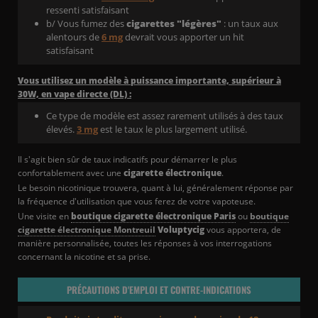
ressenti satisfaisant
b/ Vous fumez des
cigarettes "légères"
: un taux aux
alentours de
6 mg
devrait vous apporter un hit
satisfaisant
Vous utilisez un modèle à puissance importante, supérieur à
30W, en vape directe (DL) :
Ce type de modèle est assez rarement utilisés à des taux
élevés.
3 mg
est le taux le plus largement utilisé.
Il s'agit bien sûr de taux indicatifs pour démarrer le plus
confortablement avec une
cigarette électronique
.
Le besoin nicotinique trouvera, quant à lui, généralement réponse par
la fréquence d'utilisation que vous ferez de votre vapoteuse.
Une visite en
boutique cigarette électronique Paris
ou
boutique
cigarette électronique Montreuil
Voluptycig
vous apportera, de
manière personnalisée, toutes les réponses à vos interrogations
concernant la nicotine et sa prise.
PRÉCAUTIONS D'EMPLOI ET CONTRE-INDICATIONS