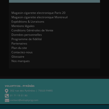
Magasin cigarette electronique Paris 20
Magasin cigarette electronique Montreuil
Expéditions & Livraisons
Mentions légales
Conditions Générales de Vente
Données personnelles
Programme de fidélité
Partenaires
Plan du site
Contactez-nous
Glossaire
Nos marques
VOLUPTYCIG - PYRÉNÉES
302 rue des Pyrénées | 75020 PARIS
01 71 19 51 80
contact@voluptycig.com