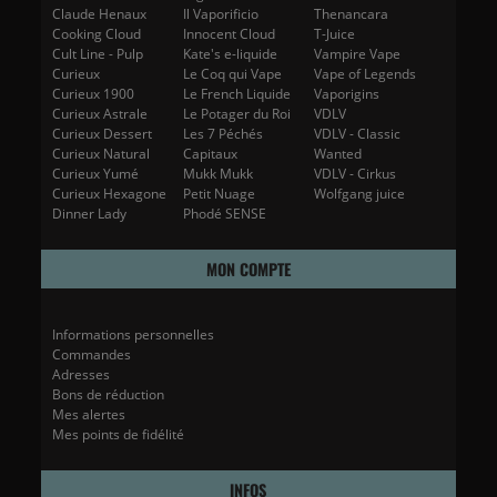
Claude Henaux
Il Vaporificio
Thenancara
Cooking Cloud
Innocent Cloud
T-Juice
Cult Line - Pulp
Kate's e-liquide
Vampire Vape
Curieux
Le Coq qui Vape
Vape of Legends
Curieux 1900
Le French Liquide
Vaporigins
Curieux Astrale
Le Potager du Roi
VDLV
Curieux Dessert
Les 7 Péchés
VDLV - Classic
Curieux Natural
Capitaux
Wanted
Curieux Yumé
Mukk Mukk
VDLV - Cirkus
Curieux Hexagone
Petit Nuage
Wolfgang juice
Dinner Lady
Phodé SENSE
MON COMPTE
Informations personnelles
Commandes
Adresses
Bons de réduction
Mes alertes
Mes points de fidélité
INFOS