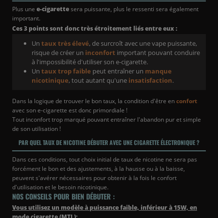
Plus une
e-cigarette
sera puissante, plus le ressenti sera également
important.
Ces 3 points sont donc très étroitement liés entre eux :
Un
taux très élevé
, de surcroît avec une vape puissante,
risque de créer un
inconfort
important pouvant conduire
à l'impossibilité d'utiliser son e-cigarette.
Un
taux trop faible
peut entraîner un
manque
nicotinique
, tout autant qu'une
insatisfaction
.
Dans la logique de trouver le bon taux, la condition d'être en
confort
avec son e-cigarette est donc primordiale !
Tout inconfort trop marqué pouvant entraîner l'abandon pur et simple
de son utilisation !
PAR QUEL TAUX DE NICOTINE DÉBUTER AVEC UNE CIGARETTE ÉLECTRONIQUE ?
Dans ces conditions, tout choix initial de taux de nicotine ne sera pas
forcément le bon et des ajustements, à la hausse ou à la baisse,
peuvent s'avérer nécessaires pour obtenir à la fois le confort
d'utilisation et le besoin nicotinique.
NOS CONSEILS POUR BIEN DÉBUTER :
Vous utilisez un modèle à puissance faible, inférieur à 15W, en
mode cigarette (MTL):