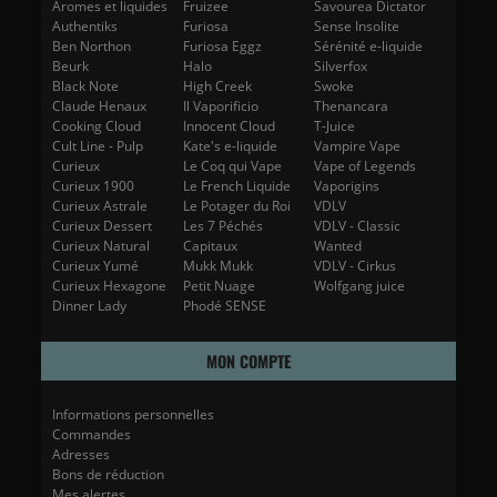
Aromes et liquides
Fruizee
Savourea Dictator
Authentiks
Furiosa
Sense Insolite
Ben Northon
Furiosa Eggz
Sérénité e-liquide
Beurk
Halo
Silverfox
Black Note
High Creek
Swoke
Claude Henaux
Il Vaporificio
Thenancara
Cooking Cloud
Innocent Cloud
T-Juice
Cult Line - Pulp
Kate's e-liquide
Vampire Vape
Curieux
Le Coq qui Vape
Vape of Legends
Curieux 1900
Le French Liquide
Vaporigins
Curieux Astrale
Le Potager du Roi
VDLV
Curieux Dessert
Les 7 Péchés
VDLV - Classic
Curieux Natural
Capitaux
Wanted
Curieux Yumé
Mukk Mukk
VDLV - Cirkus
Curieux Hexagone
Petit Nuage
Wolfgang juice
Dinner Lady
Phodé SENSE
MON COMPTE
Informations personnelles
Commandes
Adresses
Bons de réduction
Mes alertes