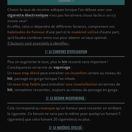
Choisir le taux de nicotine adéquat lorsque l'on débute avec une
cigarette électronique
n'est pas forcément chose facile si on s'y
essaie seul !
En effet, celui-ci dépendra de différents facteurs, comprenant vos
habitudes de fumeur
d'une part et le
matériel utilisé
d'autre part,
qu'il faudra combiner entre eux pour obtenir un taux optimal.
3 facteurs sont essentiels à identifier :
1/ LE CONFORT D'UTILISATION
Plus on augmente le taux, plus le
hit
ressenti sera important !
Conséquences en terme de
vapotage
:
Un
taux trop élevé
peut entraîner
un inconfort
certain au niveau du
hit
, passage en gorge lorsque l'on inhale.
Un
taux trop faible
peut entraîner
une insatisfaction
en termes de
hit
, sensations ressenties, toujours au niveau du passage en gorge.
2/ LE BESOIN NICOTINIQUE :
Cela correspond au
manque
qu'un fumeur peut ressentir en arrêtant
la cigarette. Ce besoin ne sera pas le même pour quelqu'un fumant 5
cigarette/j que celui fumant 20 cigarettes/j ou plus.
3/ LE MATÉRIEL UTILISÉ :