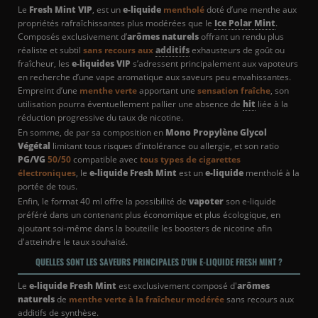
Le
Fresh Mint VIP
, est un
e-liquide
mentholé
doté d’une menthe aux
propriétés rafraîchissantes plus modérées que le
Ice Polar Mint
.
Composés exclusivement d’
arômes naturels
offrant un rendu plus
réaliste et subtil
sans recours aux
additifs
exhausteurs de goût ou
fraîcheur, les
e-liquides VIP
s’adressent principalement aux vapoteurs
en recherche d’une vape aromatique aux saveurs peu envahissantes.
Empreint d’une
menthe verte
apportant une
sensation fraîche
, son
utilisation pourra éventuellement pallier une absence de
hit
liée à la
réduction progressive du taux de nicotine.
En somme, de par sa composition en
Mono Propylène Glycol
Végétal
limitant tous risques d’intolérance ou allergie, et son ratio
PG/VG
50/50
compatible avec
tous types de cigarettes
électroniques
, le
e-liquide Fresh Mint
est un
e-liquide
mentholé à la
portée de tous.
Enfin, le format 40 ml offre la possibilité de
vapoter
son e-liquide
préféré dans un contenant plus économique et plus écologique, en
ajoutant soi-même dans la bouteille les boosters de nicotine afin
d'atteindre le taux souhaité.
QUELLES SONT LES SAVEURS PRINCIPALES D'UN E-LIQUIDE FRESH MINT ?
Le
e-liquide Fresh Mint
est exclusivement composé d'
arômes
naturels
de
menthe verte à la fraîcheur modérée
sans recours aux
additifs de synthèse.