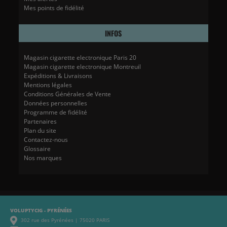
Mes points de fidélité
INFOS
Magasin cigarette electronique Paris 20
Magasin cigarette electronique Montreuil
Expéditions & Livraisons
Mentions légales
Conditions Générales de Vente
Données personnelles
Programme de fidélité
Partenaires
Plan du site
Contactez-nous
Glossaire
Nos marques
VOLUPTYCIG - PYRÉNÉES
302 rue des Pyrénées | 75020 PARIS