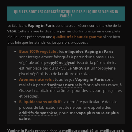
QUELLES SONT LES CARACTÉRISTIQUES DES E-LIQUIDES VAPING IN
PARIS ?
Le fabricant
Vaping in Paris
est un acteur récent sur le marché de la
vape
. Cette arrivée tardive lui a permis d'offrir une gamme complète
d'e-liquides présentant une
qualité très haut de gamme
allant bien
plus loin que les standards jusqu'alors proposés :
Base 100% végétale :
les
e-liquides Vaping in Paris
sont intégralement fabriqués à partir d'une base 100%
végétale où le
propylène glycol
, issu de la pétrochimie,
est remplacé par du MPGV. Le
MPGV
est un "propylène
glycol végétal" issu de la culture du colza.
Arômes naturels :
tous les jus
Vaping in Paris
sont
réalisés à partir d'
arômes naturels
, fabriqués en France, à
Grasse la capitale des arômes, pour des saveurs plus justes
et précises.
E-liquides sans additif :
la dernière particularité dans le
process de fabrication est de ne pas faire appel à des
additifs de synthèse
, pour une
vape plus sure et plus
saine
.
Vaping in Paris
propose donc la
meilleure qualité
, au
meilleur prix