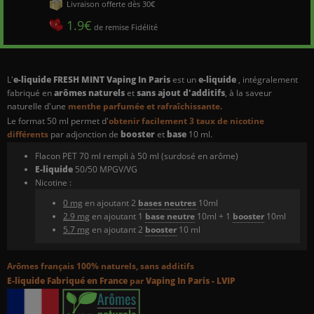
Livraison offerte dès 30€
1.9€
de remise Fidélité
L'
e-liquide FRESH MINT Vaping In Paris
est un
e-liquide
, intégralement
fabriqué en
arômes naturels
et
sans ajout d'additifs
, à la saveur
naturelle d'une
menthe parfumée et rafraîchissante.
Le format 50 ml permet d'
obtenir facilement 3 taux de nicotine
différents
par adjonction de
booster
et
base
10 ml.
Flacon PET 70 ml rempli à 50 ml (surdosé en arôme)
E-liquide
50/50 MPGV/VG
Nicotine :
0 mg
en ajoutant 2
bases neutres
10ml
2.9 mg
en ajoutant 1
base neutre
10ml + 1
booster
10ml
5.7 mg
en ajoutant 2
booster
10 ml
Arômes français 100% naturels,
sans additifs
E-liquide
Fabriqué en France
par
Vaping In Paris - LVIP