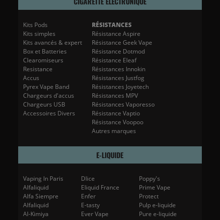
CIGARETTE ÉLECTRONIQUE
Kits Pods
RÉSISTANCES
Kits simples
Résistance Aspire
Kits avancés & expert
Résistance Geek Vape
Box et Batteries
Résistance Dotmod
Clearomiseurs
Résistance Eleaf
Resistance
Résistances Innokin
Accus
Résistances Justfog
Pyrex Vape Band
Résistances Joyetech
Chargeurs d'accus
Résistances MPV
Chargeurs USB
Résistances Vaporesso
Accessoires Divers
Résistance Vaptio
Résistance Voopoo
Autres marques
E-LIQUIDE
Vaping In Paris
Dlice
Poppy's
Alfaliquid
Eliquid France
Prime Vape
Alfa Siempre
Enfer
Protect
Alfaliquid
E-tasty
Pulp e-liquide
Al-Kimiya
Ever Vape
Pure e-liquide