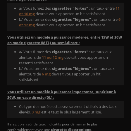
a/ Vous fumez des
cigarettes "fortes"
: un taux entre
11
et 16 mg
devrait vous apporter un hit satisfaisant
b/ Vous fumez des
cigarettes "légères"
: un taux entre
6
et 12 mg
devrait vous apporter un hit satisfaisant
Vous utilisez un modèle à puissance modérée, entre 15W et 30W
en mode cigarette (MTL) ou semi-direct :
a/ Vous fumez des
cigarettes "fortes"
: un taux aux
alentours de
11 ou 12 mg
devrait vous apporter un
ressenti satisfaisant
b/ Vous fumez des
cigarettes "légères"
: un taux aux
alentours de
6 mg
devrait vous apporter un hit
satisfaisant
Vous utilisez un modèle à puissance importante, supérieur à
30W, en vape directe (DL) :
Ce type de modèle est assez rarement utilisés à des taux
élevés.
3 mg
est le taux le plus largement utilisé.
Il s'agit bien sûr de taux indicatifs pour démarrer le plus
confortablement avec une
cigarette électronique
.