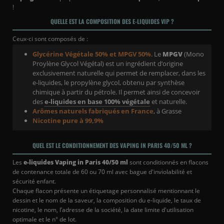
!
QUELLE EST LA COMPOSITION DES E-LIQUIDES VIP ?
(17 avis)
Ceux-ci sont composés de :
Glycérine Végétale 50% et MPGV 50%
. Le
MPGV
(Mono
Proylène Glycol Végétal) est un ingrédient d’origine
exclusivement naturelle qui permet de remplacer, dans les
e-liquides, le propylène glycol, obtenu par synthèse
chimique à partir du pétrole. Il permet ainsi de concevoir
des
e-liquides en base 100% végétale
et naturelle.
Arômes naturels fabriqués en France
, à Grasse
Nicotine pure à 99,9%
QUEL EST LE CONDITIONNEMENT DES VAPING IN PARIS 40/50 ML ?
Les
e-liquides Vaping in Paris 40/50 ml
sont conditionnés en flacons
de contenance totale de 60 ou 70 ml avec bague d'inviolabilité et
sécurité enfant.
Chaque flacon présente un étiquetage personnalisé mentionnant le
dessin et le nom de la saveur, la composition du e-liquide, le taux de
nicotine, le nom, l’adresse de la société, la date limite d'utilisation
optimale et le n° de lot.