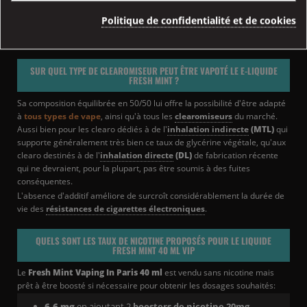
Politique de confidentialité et de cookies
Retrouvez tous les e-liquides sans additif Vaping in Paris
SUR QUEL TYPE DE CLEAROMISEUR PEUT ÊTRE VAPOTÉ LE E-LIQUIDE
FRESH MINT ?
Sa composition équilibrée en 50/50 lui offre la possibilité d'être adapté
à
tous types de vape
, ainsi qu'à tous les
clearomiseurs
du marché.
Aussi bien pour les clearo dédiés à de l'
inhalation indirecte
(MTL)
qui
supporte généralement très bien ce taux de glycérine végétale, qu'aux
clearo destinés à de l'
inhalation directe
(DL)
de fabrication récente
qui ne devraient, pour la plupart, pas être soumis à des fuites
conséquentes.
L'absence d'additif améliore de surcroît considérablement la durée de
vie des
résistances de cigarettes électroniques
.
QUELS SONT LES TAUX DE NICOTINE PROPOSÉS POUR LE LIQUIDE
FRESH MINT 40 ML VIP
Le
Fresh Mint
Vaping In Paris 40 ml
est vendu sans nicotine mais
prêt à être boosté si nécessaire pour obtenir les dosages souhaités:
6.6 mg
en ajoutant 2
boosters de nicotine 20mg