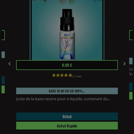
Pr
Prix


0,90 €
Le
Va
BASE 10 Ml 50/50 100%...
Juste de la base neutre pour e-liquide, contenant du...
Détail
Achat Rapide