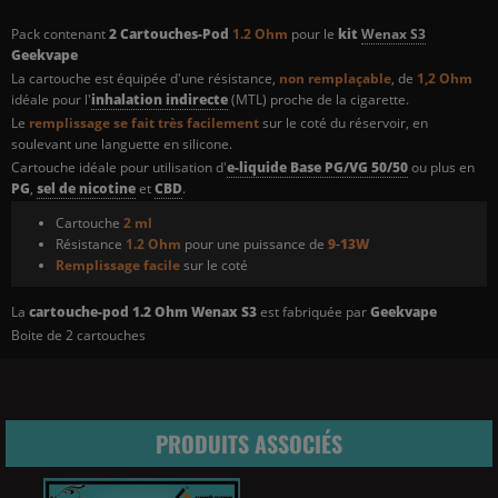
Pack contenant
2 Cartouches-Pod
1.2 Ohm
pour le
kit
Wenax S3
Geekvape
La cartouche est équipée d'une résistance,
non remplaçable
, de
1,2 Ohm
idéale pour l'
inhalation indirecte
(MTL) proche de la cigarette.
Le
remplissage se fait très facilement
sur le coté du réservoir, en
soulevant une languette en silicone.
Cartouche idéale pour utilisation d'
e-liquide Base PG/VG 50/50
ou plus en
PG
,
sel de nicotine
et
CBD
.
Cartouche
2 ml
Résistance
1.2 Ohm
pour une puissance de
9
-
13W
Remplissage facile
sur le coté
La
cartouche-pod 1.2 Ohm Wenax S3
est fabriquée par
Geekvape
Boite de 2 cartouches
PRODUITS ASSOCIÉS