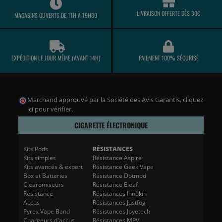
LIVRAISON OFFERTE DÈS 30€
MAGASINS OUVERTS DE 11H À 19H30
EXPÉDITION LE JOUR MÊME (AVANT 14H)
PAIEMENT 100% SÉCURISÉ
Marchand approuvé par la Société des Avis Garantis,
cliquez
ici pour vérifier
.
CIGARETTE ÉLECTRONIQUE
Kits Pods
RÉSISTANCES
Kits simples
Résistance Aspire
Kits avancés & expert
Résistance Geek Vape
Box et Batteries
Résistance Dotmod
Clearomiseurs
Résistance Eleaf
Resistance
Résistances Innokin
Accus
Résistances Justfog
Pyrex Vape Band
Résistances Joyetech
Chargeurs d'accus
Résistances MPV