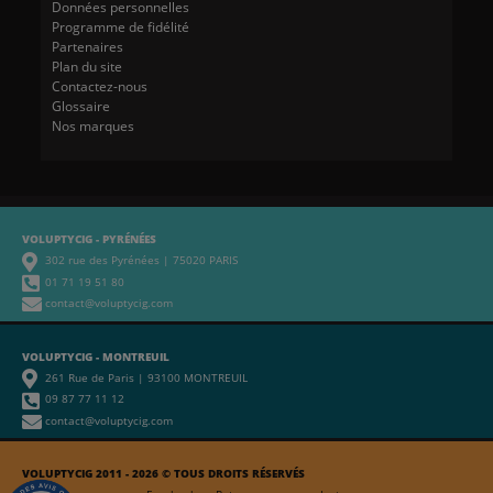
Données personnelles
Programme de fidélité
Partenaires
Plan du site
Contactez-nous
Glossaire
Nos marques
VOLUPTYCIG - PYRÉNÉES
302 rue des Pyrénées | 75020 PARIS
01 71 19 51 80
contact@voluptycig.com
VOLUPTYCIG - MONTREUIL
261 Rue de Paris | 93100 MONTREUIL
09 87 77 11 12
contact@voluptycig.com
VOLUPTYCIG 2011 - 2026 © TOUS DROITS RÉSERVÉS