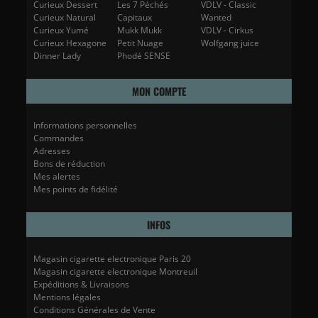
Curieux Dessert
Les 7 Péchés
VDLV - Classic
Curieux Natural
Capitaux
Wanted
Curieux Yumé
Mukk Mukk
VDLV - Cirkus
Curieux Hexagone
Petit Nuage
Wolfgang juice
Dinner Lady
Phodé SENSE
MON COMPTE
Informations personnelles
Commandes
Adresses
Bons de réduction
Mes alertes
Mes points de fidélité
INFOS
Magasin cigarette electronique Paris 20
Magasin cigarette electronique Montreuil
Expéditions & Livraisons
Mentions légales
Conditions Générales de Vente