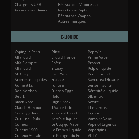
Chargeurs USB
Résistances Vaporesso
Accessoires Divers
Résistance Vaptio
Résistance Voopoo
Autres marques
E-LIQUIDE
Vaping In Paris
Dlice
Poppy's
Alfaliquid
Eliquid France
Prime Vape
Alfa Siempre
Enfer
Protect
Alfaliquid
E-tasty
Pulp e-liquide
Al-Kimiya
Ever Vape
Pure e-liquide
Aromes et liquides
Fruizee
Savourea Dictator
Authentiks
Furiosa
Sense Insolite
Ben Northon
Furiosa Eggz
Sérénité e-liquide
Beurk
Halo
Silverfox
Black Note
High Creek
Swoke
Claude Henaux
Il Vaporificio
Thenancara
Cooking Cloud
Innocent Cloud
T-Juice
Cult Line - Pulp
Kate's e-liquide
Vampire Vape
Curieux
Le Coq qui Vape
Vape of Legends
Curieux 1900
Le French Liquide
Vaporigins
Curieux Astrale
Le Potager du Roi
VDLV