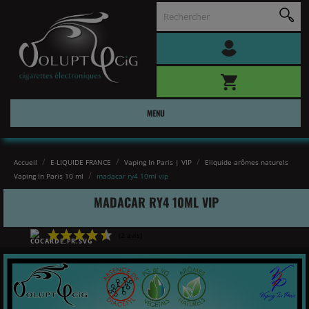
MENU
Accueil
E-LIQUIDE FRANCE
Vaping In Paris | VIP
Eliquide arômes naturels
Vaping In Paris 10 ml
madacar ry4 10ml vip
MADACAR RY4 10ML VIP
(2 avis)