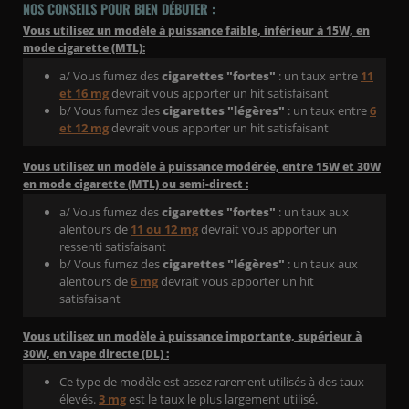
NOS CONSEILS POUR BIEN DÉBUTER :
Vous utilisez un modèle à puissance faible, inférieur à 15W, en
mode cigarette (MTL):
a/ Vous fumez des
cigarettes "fortes"
: un taux entre
11
et 16 mg
devrait vous apporter un hit satisfaisant
b/ Vous fumez des
cigarettes "légères"
: un taux entre
6
et 12 mg
devrait vous apporter un hit satisfaisant
Vous utilisez un modèle à puissance modérée, entre 15W et 30W
en mode cigarette (MTL) ou semi-direct :
a/ Vous fumez des
cigarettes "fortes"
: un taux aux
alentours de
11 ou 12 mg
devrait vous apporter un
ressenti satisfaisant
b/ Vous fumez des
cigarettes "légères"
: un taux aux
alentours de
6 mg
devrait vous apporter un hit
satisfaisant
Vous utilisez un modèle à puissance importante, supérieur à
30W, en vape directe (DL) :
Ce type de modèle est assez rarement utilisés à des taux
élevés.
3 mg
est le taux le plus largement utilisé.