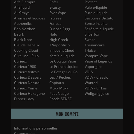
Alfa Siempre
Enfer
Protect
Alfaliquid
E-tasty
Pulp e-liquide
Al-Kimiya
Ever Vape
Pure e-liquide
Aromes et liquides
Fruizee
Savourea Dictator
Authentiks
Furiosa
Sense Insolite
Ben Northon
Furiosa Eggz
Sérénité e-liquide
Beurk
Halo
Silverfox
Black Note
High Creek
Swoke
Claude Henaux
Il Vaporificio
Thenancara
Cooking Cloud
Innocent Cloud
T-Juice
Cult Line - Pulp
Kate's e-liquide
Vampire Vape
Curieux
Le Coq qui Vape
Vape of Legends
Curieux 1900
Le French Liquide
Vaporigins
Curieux Astrale
Le Potager du Roi
VDLV
Curieux Dessert
Les 7 Péchés
VDLV - Classic
Curieux Natural
Capitaux
Wanted
Curieux Yumé
Mukk Mukk
VDLV - Cirkus
Curieux Hexagone
Petit Nuage
Wolfgang juice
Dinner Lady
Phodé SENSE
MON COMPTE
Informations personnelles
Commandes