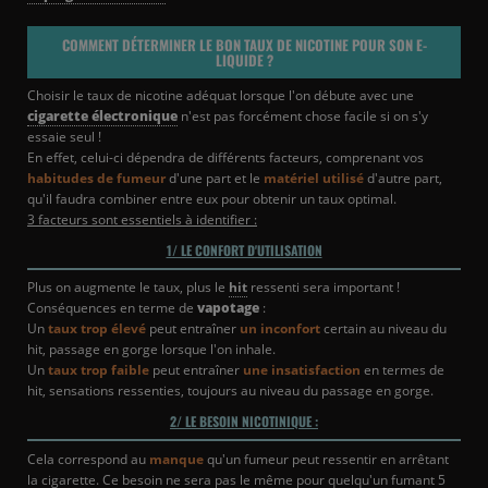
COMMENT DÉTERMINER LE BON TAUX DE NICOTINE POUR SON E-
LIQUIDE ?
Choisir le taux de nicotine adéquat lorsque l'on débute avec une
cigarette électronique
n'est pas forcément chose facile si on s'y
essaie seul !
En effet, celui-ci dépendra de différents facteurs, comprenant vos
habitudes de fumeur
d'une part et le
matériel utilisé
d'autre part,
qu'il faudra combiner entre eux pour obtenir un taux optimal.
3 facteurs sont essentiels à identifier :
1/ LE CONFORT D'UTILISATION
Plus on augmente le taux, plus le
hit
ressenti sera important !
Conséquences en terme de
vapotage
:
Un
taux trop élevé
peut entraîner
un inconfort
certain au niveau du
hit, passage en gorge lorsque l'on inhale.
Un
taux trop faible
peut entraîner
une insatisfaction
en termes de
hit, sensations ressenties, toujours au niveau du passage en gorge.
2/ LE BESOIN NICOTINIQUE :
Cela correspond au
manque
qu'un fumeur peut ressentir en arrêtant
la cigarette. Ce besoin ne sera pas le même pour quelqu'un fumant 5