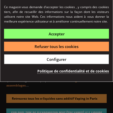
Ce magasin vous demande d'accepter les cookies , y compris des cookies
E-liquide arômes naturels :
l'utilisation d'arômes
tiers, afin de recueillir des informations sur la façon dont les visiteurs
exclusivement issu de la nature apporte déjà un énorme
utilisent notre site Web. Ces informations nous aident à vous donner la
gage de recherche de qualité élevé.
meilleure expérience utilisateur et à améliorer continuellement notre site.
E-liquide sans additifs :
l'absence d'intrant de synthèse
démontre une volonté de s'approcher au plus près d'une
vape saine et naturelle.
Accepter
E-liquide base 100% végétale :
confirme cet objectif de
s'éloigner des normes du marché habituellement
employées
Refuser tous les cookies
Au-delà de ces règles qualitatives de base hors du commun, VIP c'est
Configurer
également un
catalogue très complet
où se retrouvent des références
"classic", mentholées, fruités, gourmands, boissons, ... Et où tout
Politique de confidentialité et de cookies
vapoteur pourra trouver son bonheur.
Et, enfin, une
richesse aromatique
qui s'exprime tout autant par la
qualité des ingrédients que par
la finesse et l'originalité des
assemblages
....
Retrouvez tous les e-liquides sans additif Vaping in Paris
SUR QUEL TYPE DE CLEAROMISEUR PEUT ÊTRE VAPOTÉ LE E-LIQUIDE