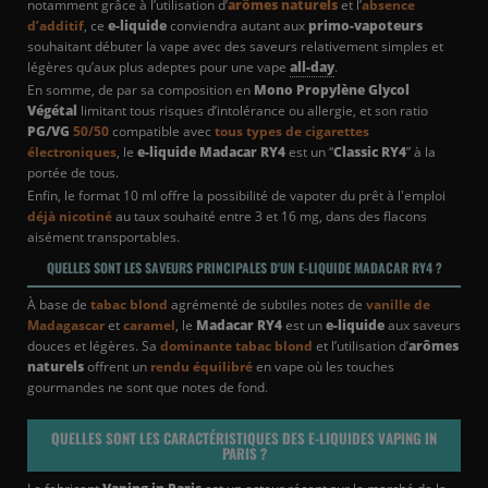
notamment grâce à l’utilisation d’
arômes naturels
et l’
absence
d’additif
, ce
e-liquide
conviendra autant aux
primo-vapoteurs
souhaitant débuter la vape avec des saveurs relativement simples et
légères qu’aux plus adeptes pour une vape
all-day
.
En somme, de par sa composition en
Mono Propylène Glycol
Végétal
limitant tous risques d’intolérance ou allergie, et son ratio
PG/VG
50/50
compatible avec
tous types de cigarettes
électroniques
, le
e-liquide Madacar RY4
est un “
Classic RY4
” à la
portée de tous.
Enfin, le format 10 ml offre la possibilité de vapoter du prêt à l'emploi
déjà nicotiné
au taux souhaité entre 3 et 16 mg, dans des flacons
aisément transportables.
QUELLES SONT LES SAVEURS PRINCIPALES D'UN E-LIQUIDE MADACAR RY4 ?
À base de
tabac blond
agrémenté de subtiles notes de
vanille de
Madagascar
et
caramel
, le
Madacar RY4
est un
e-liquide
aux saveurs
douces et légères. Sa
dominante tabac blond
et l’utilisation d’
arômes
naturels
offrent un
rendu équilibré
en vape où les touches
gourmandes ne sont que notes de fond.
QUELLES SONT LES CARACTÉRISTIQUES DES E-LIQUIDES VAPING IN
PARIS ?