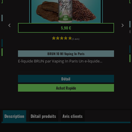


Prix
5,90 €
E
BRUN 10 Ml Vaping In Paris
E-liquide BRUN par Vaping In Paris Un e-liquide...
Détail
Achat Rapide
Description
Détail produits
Avis clients