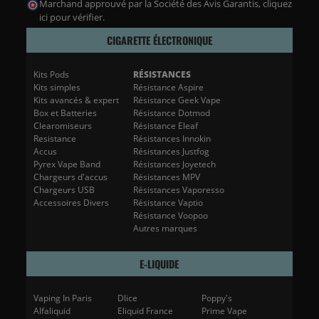
Marchand approuvé par la Société des Avis Garantis,
cliquez
ici pour vérifier
.
CIGARETTE ÉLECTRONIQUE
Kits Pods
RÉSISTANCES
Kits simples
Résistance Aspire
Kits avancés & expert
Résistance Geek Vape
Box et Batteries
Résistance Dotmod
Clearomiseurs
Résistance Eleaf
Resistance
Résistances Innokin
Accus
Résistances Justfog
Pyrex Vape Band
Résistances Joyetech
Chargeurs d'accus
Résistances MPV
Chargeurs USB
Résistances Vaporesso
Accessoires Divers
Résistance Vaptio
Résistance Voopoo
Autres marques
E-LIQUIDE
Vaping In Paris
Dlice
Poppy's
Alfaliquid
Eliquid France
Prime Vape