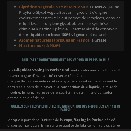
Glycérine Végétale 50% et MPGV 50%
. Le
MPGV
(Mono
Proylène Glycol Végétal) est un ingrédient d’origine
exclusivement naturelle qui permet de remplacer, dans les
e-liquides, le propylène glycol, obtenu par synthèse
chimique à partir du pétrole. Il permet ainsi de concevoir
des
e-liquides en base 100% végétale
et naturelle.
Arômes naturels fabriqués en France
, à Grasse
Nicotine pure à 99,9%
QUEL EST LE CONDITIONNEMENT DES VAPING IN PARIS 10 ML ?
Les
e-liquides Vaping in Paris 10 ml
sont conditionnés en flacons 10
ml avec bague d'inviolabilité et sécurité enfant.
Chaque flacon présente un étiquetage personnalisé mentionnant le
dessin et le nom de la saveur, la composition du e-liquide, le taux de
nicotine, le nom, l’adresse de la société, la date limite d'utilisation
optimale et le n° de lot.
QUELLES SONT LES SPÉCIFICITÉS DE FABRICATION DES E-LIQUIDES VAPING IN
PARIS?
Marque à part dans l'univers de la
vape
,
Vaping in Paris
a décidé
d'axer son particularisme sur une qualité de fabrication au plus sûr et
au plus naturel :