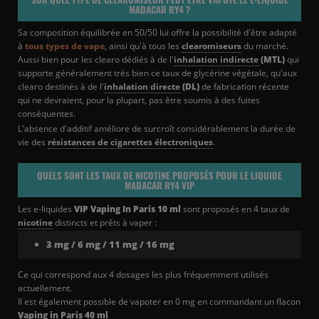
MADACAR RY4 ?
Sa composition équilibrée en 50/50 lui offre la possibilité d'être adapté
à
tous types de vape
, ainsi qu'à tous les
clearomiseurs
du marché.
Aussi bien pour les clearo dédiés à de l'
inhalation indirecte
(MTL)
qui
supporte généralement très bien ce taux de glycérine végétale, qu'aux
clearo destinés à de l'
inhalation directe
(DL)
de fabrication récente
qui ne devraient, pour la plupart, pas être soumis à des fuites
conséquentes.
L'absence d'additif améliore de surcroît considérablement la durée de
vie des
résistances de cigarettes électroniques
.
QUELS SONT LES TAUX DE NICOTINE PROPOSÉS POUR LE LIQUIDE
MADACAR RY4 VIP
Les e-liquides
VIP Vaping In Paris 10 ml
sont proposés en 4 taux de
nicotine
distincts et prêts à vaper :
3 mg / 6 mg / 11 mg / 16 mg
Ce qui correspond aux 4 dosages les plus fréquemment utilisés
actuellement.
Il est également possible de vapoter en 0 mg en commandant un flacon
Vaping in Paris 40 ml