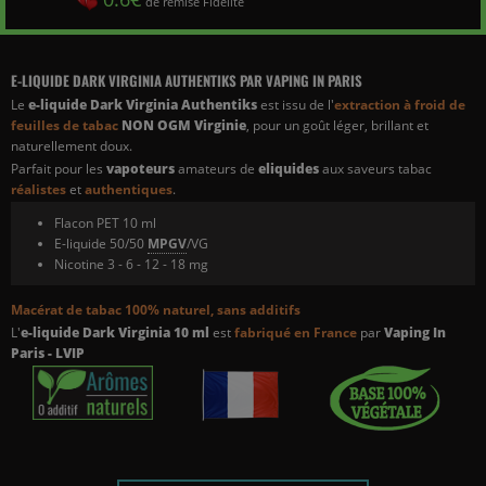
de remise Fidélité
E-LIQUIDE DARK VIRGINIA AUTHENTIKS PAR VAPING IN PARIS
Le
e-liquide Dark Virginia Authentiks
est issu de l'
extraction à froid de
feuilles de tabac
NON OGM
Virginie
, pour un goût léger, brillant et
naturellement doux.
Parfait pour les
vapoteurs
amateurs de
eliquides
aux saveurs tabac
réalistes
et
authentiques
.
Flacon PET 10 ml
E-liquide 50/50
MPGV
/VG
Nicotine 3 - 6 - 12 - 18 mg
Macérat de tabac 100% naturel,
sans additifs
L'
e-liquide Dark Virginia 10 ml
est
fabriqué en France
par
Vaping In
Paris - LVIP