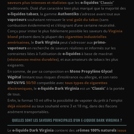
saveurs plus intenses et réalistes
que les
e-liquides
“
Classic
”
traditionnels. Doté d’un caractère bien plus marqué que la majorité des
e-liquides tabacs
, la gamme
Authentiks
s’adresse avant tout aux
vapoteurs
souhaitant retrouver le
vrai goût du tabac
(sans
combustion évidemment) et s’éloignant d’une certaine neutralité.
Conçu pour imiter le plus fidèlement possible les saveurs du
Virginia
blond
présent dans la plupart des
cigarettes industrielles
américaines
, le
Dark Virginia
peut s’adresser aux
primo-
vapoteurs
en recherche de saveurs réalistes et informés sur les
contraintes liées à l’utilisation de
e-liquides
à base de macérat
(
résistances moins durables
), et aux amateurs de tabacs les plus
exigeants.
En somme, de par sa composition en
Mono Propylène Glycol
Végétal
limitant tous risques d’intolérance ou allergie, et son ratio
MPGV
/VG
50/50
compatible avec
tous types de cigarettes
électroniques
, le
e-liquide Dark Virginia
est un “
Classic
” à la portée
de tous.
Enfin, le format 10 ml offre la possibilité de vapoter du prêt à l'emploi
déjà nicotiné
au taux souhaité entre 3 et 18 mg, dans des flacons
aisément transportables.
QUELLES SONT LES SAVEURS PRINCIPALES D'UN E-LIQUIDE DARK VIRGINIA ?
Le
e-liquide Dark Virginia
contient des a
rômes 100% naturels
issus