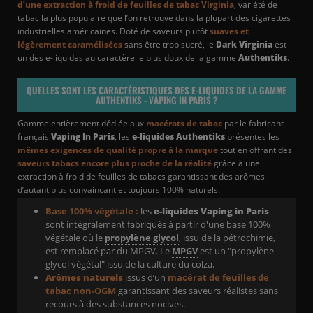
d’une extraction à froid de feuilles de tabac Virginia
, variété de
tabac la plus populaire que l’on retrouve dans la plupart des cigarettes
industrielles américaines. Doté de saveurs plutôt
suaves et
légèrement caramélisées
sans être trop sucré, le
Dark Virginia
est
un des e-liquides au caractère le plus doux de la gamme
Authentiks
.
QUELLES SONT LES CARACTÉRISTIQUES DES E-LIQUIDES DE LA GAMME
AUTHENTIKS - VAPING IN PARIS ?
Gamme entièrement dédiée aux
macérats de tabac
par le fabricant
français
Vaping In Paris
, les
e-liquides Authentiks
présentes les
mêmes exigences de qualité propre à la marque
tout en offrant des
saveurs tabacs encore plus proche de la réalité
grâce à une
extraction à froid de feuilles de tabacs garantissant des arômes
d’autant plus convaincant et toujours 100% naturels.
Base 100% végétale :
les
e-liquides Vaping in Paris
sont intégralement fabriqués à partir d'une base 100%
végétale où le
propylène glycol
, issu de la pétrochimie,
est remplacé par du MPGV. Le
MPGV
est un "propylène
glycol végétal" issu de la culture du colza.
Arômes naturels
issus d’un
macérat de feuilles de
tabac non-OGM
garantissant des saveurs réalistes sans
(4 avis)
recours à des substances nocives.