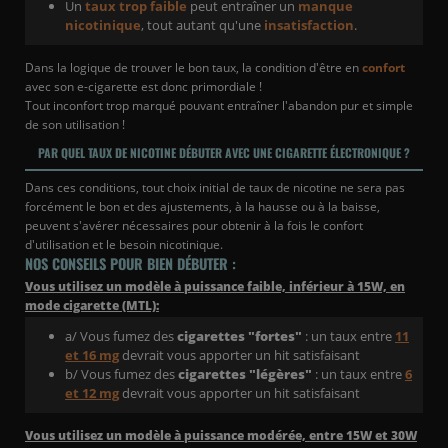
Un
taux trop faible
peut entraîner un
manque
nicotinique
, tout autant qu'une
insatisfaction
.
Dans la logique de trouver le bon taux, la condition d'être en
confort
avec son e-cigarette est donc primordiale !
Tout inconfort trop marqué pouvant entraîner l'abandon pur et simple
de son utilisation !
PAR QUEL TAUX DE NICOTINE DÉBUTER AVEC UNE CIGARETTE ÉLECTRONIQUE ?
Dans ces conditions, tout choix initial de taux de nicotine ne sera pas
forcément le bon et des ajustements, à la hausse ou à la baisse,
peuvent s'avérer nécessaires pour obtenir à la fois le confort
d'utilisation et le besoin nicotinique.
NOS CONSEILS POUR BIEN DÉBUTER :
Vous utilisez un modèle à puissance faible, inférieur à 15W, en
mode cigarette (MTL):
a/ Vous fumez des
cigarettes "fortes"
: un taux entre
11
et 16 mg
devrait vous apporter un hit satisfaisant
b/ Vous fumez des
cigarettes "légères"
: un taux entre
6
et 12 mg
devrait vous apporter un hit satisfaisant
Vous utilisez un modèle à puissance modérée, entre 15W et 30W