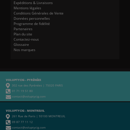
Expéditions & Livraisons
Mentions légales
Conditions Générales de Vente
Données personnelles
Programme de fidélité
Partenaires
Plan du site
Contactez-nous
Glossaire
Nos marques
VOLUPTYCIG - PYRÉNÉES
302 rue des Pyrénées | 75020 PARIS
01 71 19 51 80
contact@voluptycig.com
VOLUPTYCIG - MONTREUIL
261 Rue de Paris | 93100 MONTREUIL
09 87 77 11 12
contact@voluptycig.com