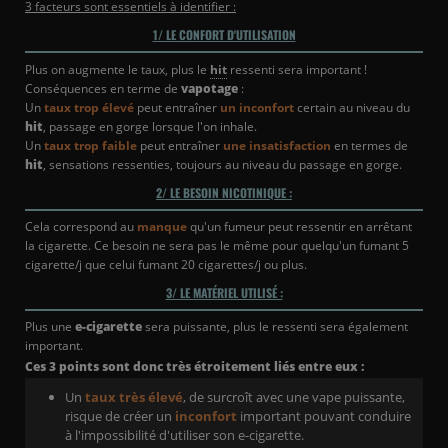
3 facteurs sont essentiels à identifier :
1/ LE CONFORT D'UTILISATION
Plus on augmente le taux, plus le
hit
ressenti sera important !
Conséquences en terme de
vapotage
:
Un
taux trop élevé
peut entraîner
un inconfort
certain au niveau du
hit
, passage en gorge lorsque l'on inhale.
Un
taux trop faible
peut entraîner
une insatisfaction
en termes de
hit
, sensations ressenties, toujours au niveau du passage en gorge.
2/ LE BESOIN NICOTINIQUE :
Cela correspond au
manque
qu'un fumeur peut ressentir en arrêtant
la cigarette. Ce besoin ne sera pas le même pour quelqu'un fumant 5
cigarette/j que celui fumant 20 cigarettes/j ou plus.
3/ LE MATÉRIEL UTILISÉ :
Plus une
e-cigarette
sera puissante, plus le ressenti sera également
important.
Ces 3 points sont donc très étroitement liés entre eux :
Un
taux très élevé
, de surcroît avec une vape puissante,
risque de créer un
inconfort
important pouvant conduire
à l'impossibilité d'utiliser son e-cigarette.