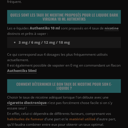
fréquent.
QUELS SONT LES TAUX DE NICOTINE PROPOSÉS POUR LE LIQUIDE DARK
VIRGINIA 10 ML AUTHENTIKS
Les e-liquides
Authentiks 10 ml
sont proposés en 4 taux de
nicotine
distincts et prêts à vaper :
3 mg / 6 mg / 12 mg / 18 mg
Ce qui correspond aux 4 dosages les plus fréquemment utilisés
actuellement.
Il est également possible de vapoter en 0 mg en commandant un flacon
Authentiks 50ml
COMMENT DÉTERMINER LE BON TAUX DE NICOTINE POUR SON E-
LIQUIDE ?
Choisir le taux de nicotine adéquat lorsque l'on débute avec une
cigarette électronique
n'est pas forcément chose facile si on s'y
essaie seul !
En effet, celui-ci dépendra de différents facteurs, comprenant vos
habitudes de fumeur
d'une part et le
matériel utilisé
d'autre part,
qu'il faudra combiner entre eux pour obtenir un taux optimal.