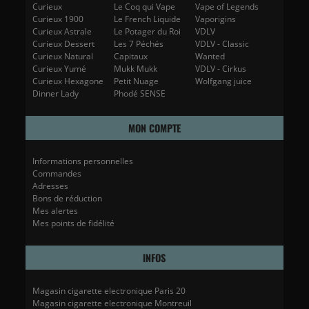
Curieux
Le Coq qui Vape
Vape of Legends
Curieux 1900
Le French Liquide
Vaporigins
Curieux Astrale
Le Potager du Roi
VDLV
Curieux Dessert
Les 7 Péchés
VDLV - Classic
Curieux Natural
Capitaux
Wanted
Curieux Yumé
Mukk Mukk
VDLV - Cirkus
Curieux Hexagone
Petit Nuage
Wolfgang juice
Dinner Lady
Phodé SENSE
MON COMPTE
Informations personnelles
Commandes
Adresses
Bons de réduction
Mes alertes
Mes points de fidélité
INFOS
Magasin cigarette electronique Paris 20
Magasin cigarette electronique Montreuil