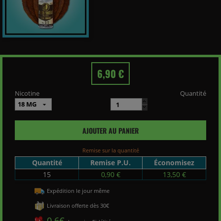
6,90 €
Nicotine
Quantité
AJOUTER AU PANIER
Remise sur la quantité
Quantité
Remise P.U.
Économisez
15
0,90 €
13,50 €
Expédition le jour même
Livraison offerte dès 30€
0.6€