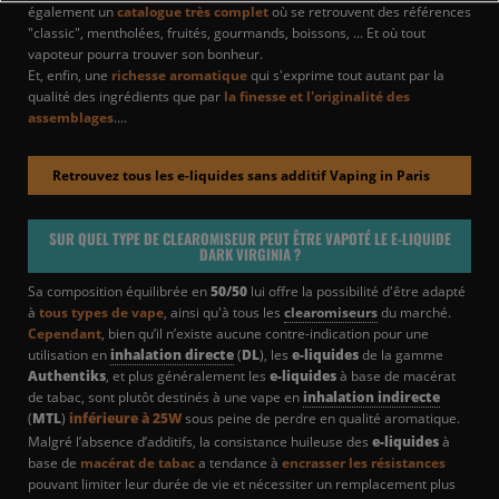
également un
catalogue très complet
où se retrouvent des références
"classic", mentholées, fruités, gourmands, boissons, ... Et où tout
vapoteur pourra trouver son bonheur.
Et, enfin, une
richesse aromatique
qui s'exprime tout autant par la
qualité des ingrédients que par
la finesse et l'originalité des
assemblages
....
Retrouvez tous les e-liquides sans additif Vaping in Paris
SUR QUEL TYPE DE CLEAROMISEUR PEUT ÊTRE VAPOTÉ LE E-LIQUIDE
DARK VIRGINIA ?
Sa composition équilibrée en
50/50
lui offre la possibilité d'être adapté
à
tous types de vape
, ainsi qu'à tous les
clearomiseurs
du marché.
Cependant
, bien qu’il n’existe aucune contre-indication pour une
utilisation en
inhalation directe
(
DL
), les
e-liquides
de la gamme
Authentiks
, et plus généralement les
e-liquides
à base de macérat
de tabac, sont plutôt destinés à une vape en
inhalation indirecte
(
MTL
)
inférieure à 25W
sous peine de perdre en qualité aromatique.
Malgré l’absence d’additifs, la consistance huileuse des
e-liquides
à
base de
macérat de tabac
a tendance à
encrasser les résistances
pouvant limiter leur durée de vie et nécessiter un remplacement plus