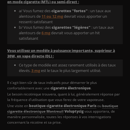
en mode cigarette (MTL) ou semi-direct :
a/ Vous fumez des
cigarettes "fortes"
: un taux aux
alentours de
11 ou 12 mg
devrait vous apporter un
ressenti satisfaisant
b/ Vous fumez des
cigarettes "légères"
: un taux aux
alentours de
6 mg
devrait vous apporter un hit
satisfaisant
Vous utilisez un modèle à puissance importante, supérieur à
30W, en vape directe (DL) :
Ce type de modèle est assez rarement utilisés à des taux
élevés.
3 mg
est le taux le plus largement utilisé.
Il s'agit bien sûr de taux indicatifs pour démarrer le plus
confortablement avec une
cigarette électronique
.
Le besoin nicotinique trouvera, quant à lui, généralement réponse par
la fréquence d'utilisation que vous ferez de votre vapoteuse.
Une visite en
boutique cigarette électronique Paris
ou
boutique
cigarette électronique Montreuil
Voluptycig
vous apportera, de
manière personnalisée, toutes les réponses à vos interrogations
concernant la nicotine et sa prise.