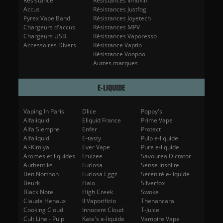
Resistance
Résistances Innokin
Accus
Résistances Justfog
Pyrex Vape Band
Résistances Joyetech
Chargeurs d'accus
Résistances MPV
Chargeurs USB
Résistances Vaporesso
Accessoires Divers
Résistance Vaptio
Résistance Voopoo
Autres marques
E-LIQUIDE
Vaping In Paris
Dlice
Poppy's
Alfaliquid
Eliquid France
Prime Vape
Alfa Siempre
Enfer
Protect
Alfaliquid
E-tasty
Pulp e-liquide
Al-Kimiya
Ever Vape
Pure e-liquide
Aromes et liquides
Fruizee
Savourea Dictator
Authentiks
Furiosa
Sense Insolite
Ben Northon
Furiosa Eggz
Sérénité e-liquide
Beurk
Halo
Silverfox
Black Note
High Creek
Swoke
Claude Henaux
Il Vaporificio
Thenancara
Cooking Cloud
Innocent Cloud
T-Juice
Cult Line - Pulp
Kate's e-liquide
Vampire Vape