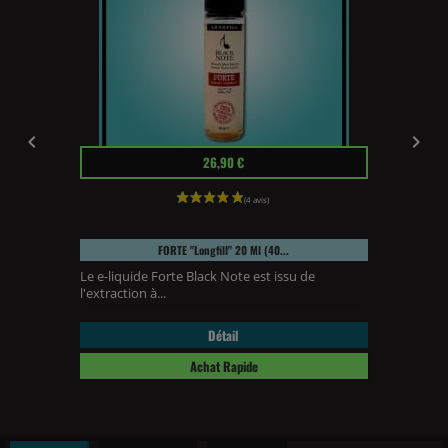


Prix
26,90 €
FORTE "longfill" 20 Ml (40...
Le e-liquide Forte Black Note est issu de
l'extraction à...
Détail
Achat Rapide