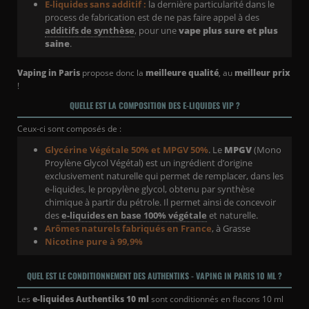
E-liquides sans additif :
la dernière particularité dans le
process de fabrication est de ne pas faire appel à des
additifs de synthèse
, pour une
vape plus sure et plus
saine
.
Vaping in Paris
propose donc la
meilleure qualité
, au
meilleur prix
!
QUELLE EST LA COMPOSITION DES E-LIQUIDES VIP ?
Ceux-ci sont composés de :
Glycérine Végétale 50% et MPGV 50%
. Le
MPGV
(Mono
Proylène Glycol Végétal) est un ingrédient d’origine
exclusivement naturelle qui permet de remplacer, dans les
e-liquides, le propylène glycol, obtenu par synthèse
chimique à partir du pétrole. Il permet ainsi de concevoir
des
e-liquides en base 100% végétale
et naturelle.
Arômes naturels fabriqués en France
, à Grasse
Nicotine pure à 99,9%
QUEL EST LE CONDITIONNEMENT DES AUTHENTIKS - VAPING IN PARIS 10 ML ?
Les
e-liquides Authentiks 10 ml
sont conditionnés en flacons 10 ml