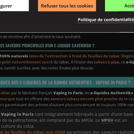
igurer
Refuser tous les cookies
Acce
at (
résistances moins durables
), et aux amateurs de tabacs les plus exig
pylène Glycol Végétal
limitant tous risques d’intolérance ou allergie, et s
de cigarettes électroniques
, le
e-liquide Cavendish
est un “
Classic
” inte
Politique de confidentialit
oter
son e-liquide préféré dans un contenant plus économique et plus écol
 de nicotine afin d'atteindre le taux souhaité.
LES SAVEURS PRINCIPALES D'UN E-LIQUIDE CAVENDISH ?
100% naturels
issus de l’extraction à froid de feuilles de tabac Virgin
le
goût naturellement sucré
du tabac. À l’instar des
tabacs à pipe
, ce
e-li
es, tantôt sucrées, avec des notes finales plus douces.
QUES DES E-LIQUIDES DE LA GAMME AUTHENTIKS - VAPING IN PARIS ?
tabac
par le fabricant français
Vaping In Paris
, les
e-liquides Authentiks
a marque
tout en offrant des
saveurs tabacs encore plus proche de la ré
abacs garantissant des arômes d’autant plus convaincant et toujours 100% nat
 Vaping in Paris
sont intégralement fabriqués à partir d'une bas
su de la pétrochimie, est remplacé par du MPGV. Le
MPGV
est un
 culture du colza.
t de feuilles de tabac non-OGM
garantissant des saveurs réaliste