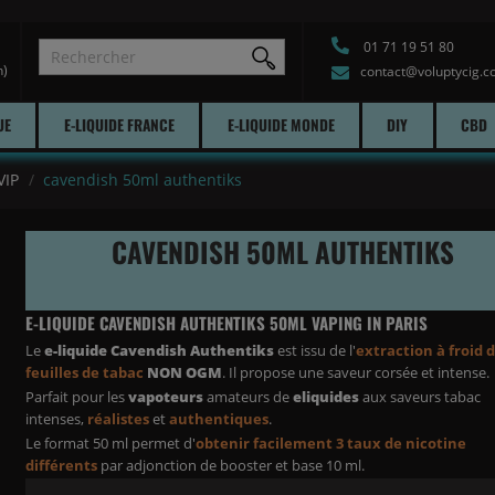
01 71 19 51 80
h)
contact@voluptycig.
UE
E-LIQUIDE FRANCE
E-LIQUIDE MONDE
DIY
CBD
VIP
cavendish 50ml authentiks
CAVENDISH 50ML AUTHENTIKS
E-LIQUIDE CAVENDISH AUTHENTIKS 50ML VAPING IN PARIS
Le
e-liquide Cavendish Authentiks
est issu de l'
extraction à froid 
feuilles de tabac
NON OGM
. Il propose une saveur corsée et intense.
Parfait pour les
vapoteurs
amateurs de
eliquides
aux saveurs tabac
intenses,
réalistes
et
authentiques
.
Le format 50 ml permet d'
obtenir facilement 3 taux de nicotine
différents
par adjonction de booster et base 10 ml.