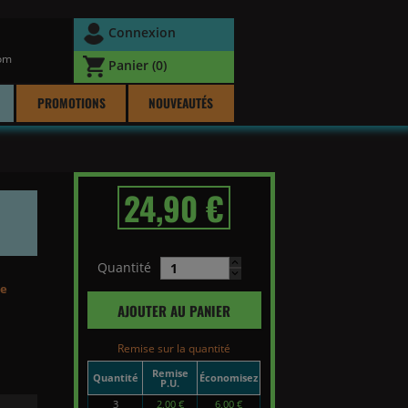
Connexion
com
Panier
(0)
PROMOTIONS
NOUVEAUTÉS
24,90 €
Quantité
de
AJOUTER AU PANIER
Remise sur la quantité
Remise
Quantité
Économisez
P.U.
3
2,00 €
6,00 €