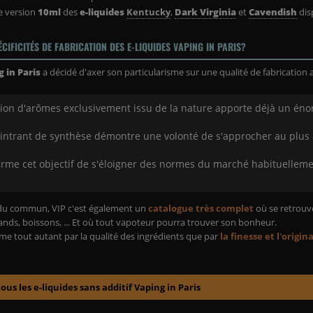
e version
10ml
des
e-liquides
Kentucky
,
Dark Virginia
et
Cavendish
dis
ÉCIFICITÉS DE FABRICATION DES E-LIQUIDES VAPING IN PARIS?
 in Paris
a décidé d'axer son particularisme sur une qualité de fabrication 
ation d'arômes exclusivement issu de la nature apporte déjà un én
'intrant de synthèse démontre une volonté de s'approcher au plus
irme cet objectif de s'éloigner des normes du marché habituellem
s du commun, VIP c'est également un
catalogue très complet
où se retrouv
mands, boissons, ... Et où tout vapoteur pourra trouver son bonheur.
me tout autant par la qualité des ingrédients que par
la finesse et l'origin
us les e-liquides sans additif Vaping in Paris