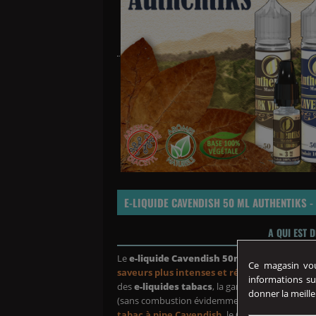
E-LIQUIDE CAVENDISH 50 ML AUTHENTIKS - 
A QUI EST 
Le
e-liquide Cavendish 50ml
de la gamme
Au
Ce magasin vous
saveurs plus intenses et réalistes
que les
e-
informations su
des
e-liquides tabacs
, la gamme
Authentiks
donner la meille
(sans combustion évidemment) et s’éloignant d’u
tabac à pipe Cavendish
, le
Cavendish
peut s’