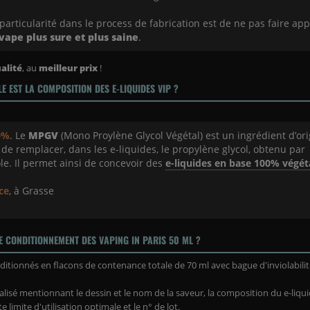
particularité dans le process de fabrication est de ne pas faire app
vape plus sure et plus saine
.
alité
, au
meilleur prix
!
LE EST LA COMPOSITION DES E-LIQUIDES VIP ?
0%
. Le
MPGV
(Mono Proylène Glycol Végétal) est un ingrédient d’or
de remplacer, dans les e-liquides, le propylène glycol, obtenu par
le. Il permet ainsi de concevoir des
e-liquides en base 100% végét
ce
, à Grasse
LE CONDITIONNEMENT DES VAPING IN PARIS 50 ML ?
itionnés en flacons de contenance totale de 70 ml avec bague d'inviolabilit
sé mentionnant le dessin et le nom de la saveur, la composition du e-liquid
te limite d'utilisation optimale et le n° de lot.