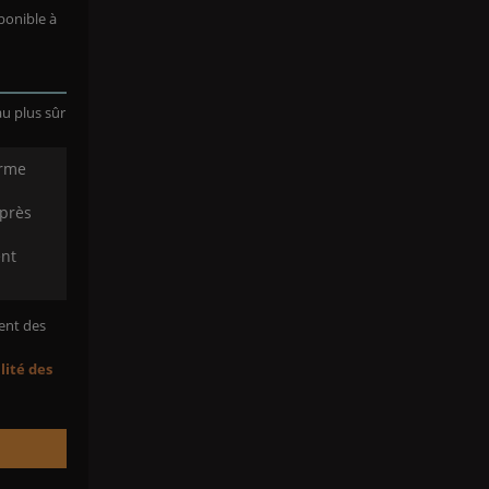
ponible à
au plus sûr
orme
 près
ent
ent des
alité des