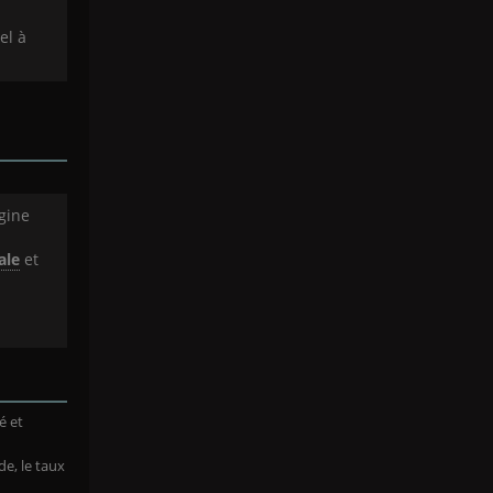
el à
igine
ale
et
é et
e, le taux