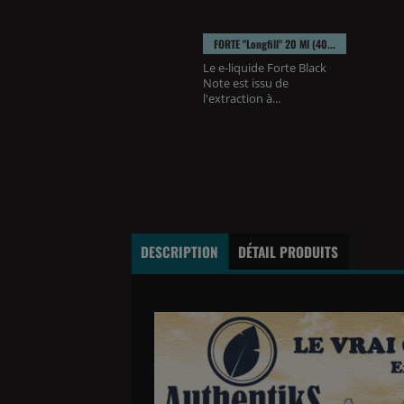
FORTE "longfill" 20 Ml (40...
R BLEND 50ml (20ml A...
Le e-liquide Forte Black
liquide Cigar Blend
Note est issu de
 Authentiks, gamme
l'extraction à...
e...
DESCRIPTION
DÉTAIL PRODUITS