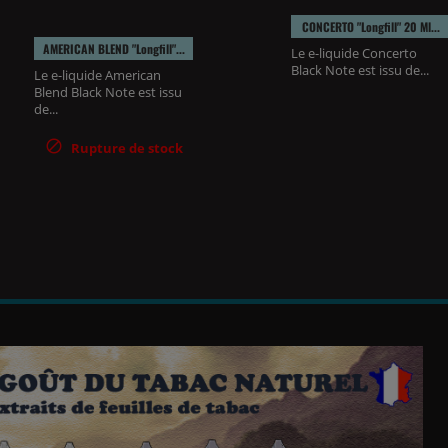
CONCERTO "longfill" 20 Ml...
AMERICAN BLEND "longfill"...
Le e-liquide Concerto
Black Note est issu de...
Le e-liquide American
Blend Black Note est issu
de...

Rupture de stock