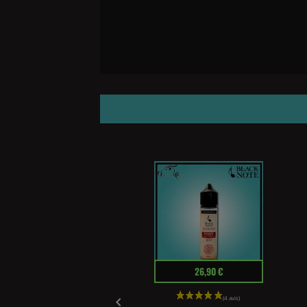
Prix
26,90 €
(2 avis)
24,90 €
