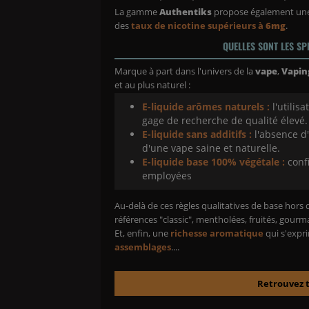
La gamme
Authentiks
propose également un
des
taux de nicotine supérieurs à
6mg
.
QUELLES SONT LES SP
Marque à part dans l'univers de la
vape
,
Vaping
et au plus naturel :
E-liquide arômes naturels :
l'utilis
gage de recherche de qualité élevé.
E-liquide sans additifs :
l'absence d
d'une vape saine et naturelle.
E-liquide base 100% végétale :
conf
employées
Au-delà de ces règles qualitatives de base hor
références "classic", mentholées, fruités, gour
Et, enfin, une
richesse aromatique
qui s'expri
assemblages
....
Retrouvez to