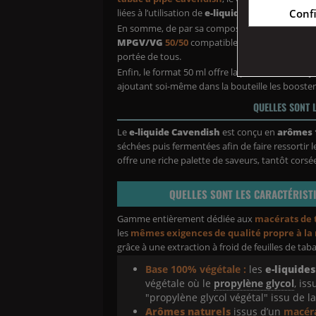
Conf
liées à l’utilisation de
e-liquides
à base de macér
En somme, de par sa composition en
Mono Pro
MPGV
/VG
50/50
compatible avec
tous types 
portée de tous.
Enfin, le format 50 ml offre la possibilité de
vap
ajoutant soi-même dans la bouteille les boosters
QUELLES SONT 
Le
e-liquide Cavendish
est conçu en
arômes 
séchées puis fermentées afin de faire ressortir 
offre une riche palette de saveurs, tantôt corsé
QUELLES SONT LES CARACTÉRISTI
Gamme entièrement dédiée aux
macérats de 
les
mêmes exigences de qualité propre à l
grâce à une extraction à froid de feuilles de t
Base 100% végétale :
les
e-liquides
végétale où le
propylène glycol
, is
"propylène glycol végétal" issu de la
Arômes naturels
issus d’un
macéra