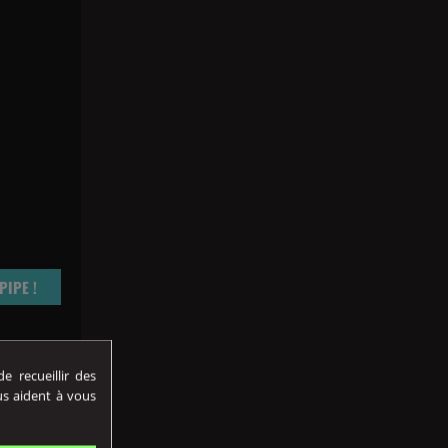
PIPE !
des
 recueillir des
a majorité
(2 avis)
us aident à vous
tabac
aveurs du
ontraintes