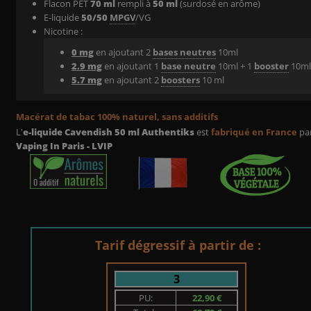
Flacon PET
70 ml
rempli à
50 ml
(surdosé en arôme)
E-liquide
50/50
MPGV
/VG
Nicotine :
0 mg
en ajoutant 2
bases neutres
10ml
2.9 mg
en ajoutant 1
base neutre
10ml + 1
booster
10m
5.7 mg
en ajoutant 2
boosters
10 ml
Macérat de tabac 100% naturel,
sans additifs
L'
e-liquide Cavendish 50 ml Authentiks
est
fabriqué en France
pa
Vaping In Paris - LVIP
Tarif dégressif à partir de :
3
PU:
22,90 €