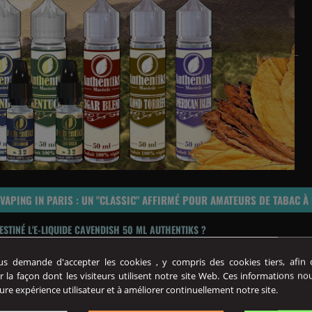
VAPING IN PARIS : UN "CLASSIC" AFFIRMÉ POUR AMATEURS DE TABAC À 
DESTINÉ L'E-LIQUIDE CAVENDISH 50 ML AUTHENTIKS ?
thentiks
du fabricant
Vaping In Paris
, est un
macérat de tabac
offrant 
 demande d'accepter les cookies , y compris des cookies tiers, afin de
liquides
“
Classic
” traditionnels. Doté d’un caractère bien plus marqué que l
(4 avis)
r la façon dont les visiteurs utilisent notre site Web. Ces informations no
s’adresse avant tout aux
vapoteurs
souhaitant retrouver le
vrai goût du 
ure expérience utilisateur et à améliorer continuellement notre site.
ne certaine neutralité. Conçu pour imiter le plus fidèlement possible les
s
adresser aux
primo-vapoteurs
informés sur l’utilisation des
shortfills
et c