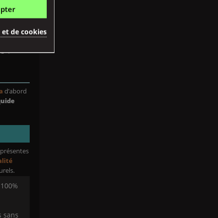
pter
eants.
on ratio
nse à la
é et de cookies
ogique, en
ia
d’abord
quide
présentes
alité
urels.
e 100%
s sans