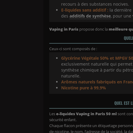
recours à des substances nocives.
E-liquides sans additif :
la dernière 
des
additifs de synthèse
, pour une
Vaping in Paris
propose donc la
meilleure qu
QUEL
Ceux-ci sont composés de :
Glycérine Végétale 50% et MPGV 5
exclusivement naturelle qui permet 
synthèse chimique à partir du pétro
naturelle.
Arômes naturels fabriqués en Fran
Nicotine pure à 99,9%
QUEL EST 
Les
e-liquides Vaping in Paris 50 ml
sont cond
sécurité enfant.
Chaque flacon présente un étiquetage personnali
de nicotine, le nom, l’adresse de la société, la da